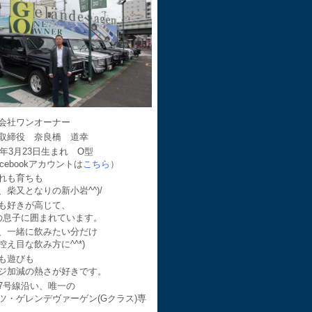
会社ワンオーナー
取締役 奈良橋 道幸
64年3月23日生まれ O型
acebookアカウントは
こちら
）
れも育ちも
、柴又となりの新小岩^^)/
も好きが高じて、
の息子に囲まれています。
、一緒に飲みたい分だけ
控え目な飲み方に^^*)
も遊びも
ジ加減の熱さが好きです。
7号線沿い、唯一の
ツ・ゲレンデヴァーゲン(Gクラス)専