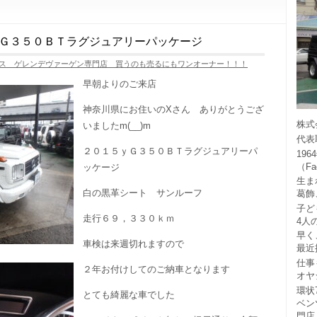
Ｇ３５０ＢＴラグジュアリーパッケージ
ス ゲレンデヴァーゲン専門店 買うのも売るにもワンオーナー！！！
早朝よりのご来店
神奈川県にお住いのXさん ありがとうござ
株式
いましたm(__)m
代表
２０１５ｙＧ３５０ＢＴラグジュアリーパ
19
（F
ッケージ
生ま
白の黒革シート サンルーフ
葛飾
子ど
走行６９，３３０ｋｍ
4人
早く
車検は来週切れますので
最近
仕事
２年お付けしてのご納車となります
オヤ
環状
とても綺麗な車でした
ベン
門店