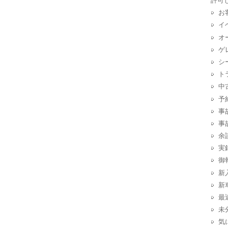
許可
お
イ
オ
ゲ
シ
ト
中
予
事
事
余
実
御
新
新
最
未
気