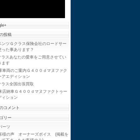
le+
の投稿
ベンツＧクラス保険会社のロードサー
使った事あります？
クラスあなたの愛車をご用意させてい
きます
庫車両のご案内Ｇ４００ｄマヌファク
ーアエディション
クラス全国出張買取
来店納車Ｇ４００ｄマヌファクトゥー
ディション
のコメント
ゴリー
ーツ
客様の声 オーナーズボイス (掲載を