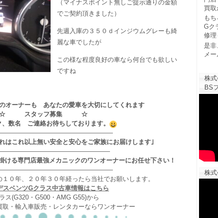
（マイナスポイント無しご提示通りの金額
買取
でご契約頂きました）
もち
Gク
先週入庫の３５０ｄインジウムグレーも綺
修理
麗な車でしたが
是非
メー
この様な程度良好の車なら何台でも欲しい
ですね
株式
BSフ
のオーナーも あなたの愛車を大切にしてくれます
☆ スタッフ募集 ☆
ク、数名 ご連絡お待ちしております。
——————————————————
それはこれ以上無い安全と安心をご家族にお届けします｣
——————————————————
掛ける専門店最強メカニックのワンオーナーにお任せ下さい！
——————————————————
株式
の１０年、２０年３０年経ったら当社でお願いします。
デスベンツGクラス中古車情報はこちら
ラス(G320・G500・AMG G55)から
買取・輸入車販売・レンタカーならワンオーナー