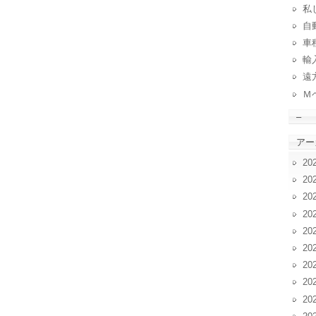
私
自動
車
輸
遠
Ｍ
–
アー
20
20
20
20
20
20
20
20
20