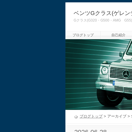
ベンツGクラス(ゲレン
Gクラス(G320・G500・AMG
ブログトップ
自己紹介
ブログトップ
> アーカイブ >