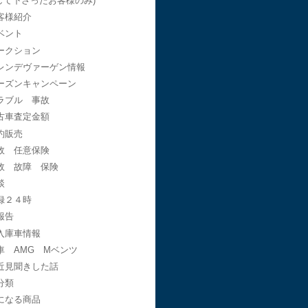
して下さったお客様のみ)
客様紹介
ベント
ークション
レンデヴァーゲン情報
ーズンキャンペーン
ラブル 事故
古車査定金額
約販売
故 任意保険
故 故障 保険
談
録２４時
報告
入庫車情報
車 AMG Mベンツ
近見聞きした話
分類
になる商品