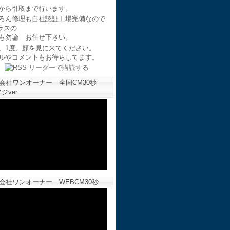
から引取まで行います。
ろん修理も自社認証工場完備なので
ラスの
も勿論 お任せ下さい。
、1度、顔を見に来てください。
ルやコメントもお待ちしてます。
会社ワンオーナー 全国CM30秒
ジver.
会社ワンオーナー WEBCM30秒