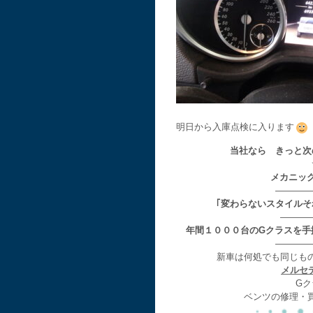
明日から入庫点検に入ります
当社なら きっと次
メカニッ
————
｢変わらないスタイル
———
年間１０００台のGクラスを手
————
新車は何処でも同じも
メルセ
Gク
ベンツの修理・