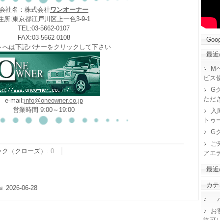
会社名：株式会社
ワンオーナー
住所:東京都江戸川区上一色3-9-1
TEL:03-5662-0107
FAX:03-5662-0108
Goog
トへは下記バナーをクリックして下さい
最近
M
ビス
G
ただ
e-mail:
info@oneowner.co.jp
営業時間 9:00～19:00
入
トゥ
G
ご
ック（クローズ）:
0
アエ
最近
カテ
2026-06-28
パ
お