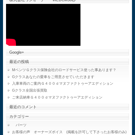
Google+
最近の投稿
MベンツＧクラス保険会社のロードサービス使った事あります？
Gクラスあなたの愛車をご用意させていただきます
入庫車両のご案内Ｇ４００ｄマヌファクトゥーアエディション
Gクラス全国出張買取
ご来店納車Ｇ４００ｄマヌファクトゥーアエディション
最近のコメント
カテゴリー
パーツ
お客様の声 オーナーズボイス (掲載を許可して下さったお客様のみ)