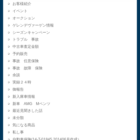
お客様紹介
イベント
オークション
ゲレンデヴァーゲン情報
シーズンキャンペーン
トラブル 事故
中古車査定金額
予約販売
事故 任意保険
事故 故障 保険
余談
実録２４時
御報告
新入庫車情報
新車 AMG Mベンツ
最近見聞きした話
未分類
気になる商品
私し事
自動車保険(14-T-01845.201406月作成）