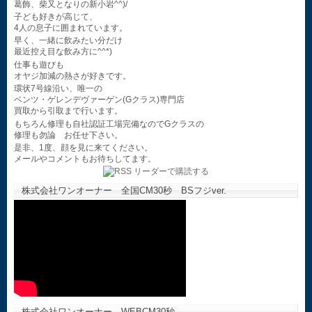
葛飾、柴又となりの新小岩^^)/
子ども好きが高じて、
4人の息子に囲まれています。
早く、一緒に飲みたい分だけ
最近控え目な飲み方に^^*)
仕事も遊びも
オヤジ加減の熱さが好きです。
環状7号線沿い、唯一の
ベンツ・ゲレンデヴァーゲン(Gクラス)専門店
買取から引取まで行います。
もちろん修理も自社認証工場完備なのでGクラスの
修理も勿論 お任せ下さい。
是非、1度、顔を見に来てください。
メールやコメントもお待ちしてます。
株式会社ワンオーナー 全国CM30秒 BSフジver.
株式会社ワンオーナー WEBCM30秒