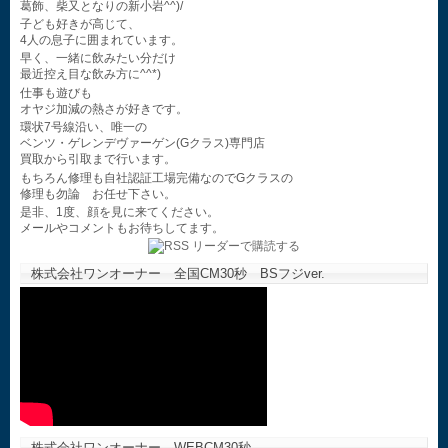
葛飾、柴又となりの新小岩^^)/
子ども好きが高じて、
4人の息子に囲まれています。
早く、一緒に飲みたい分だけ
最近控え目な飲み方に^^*)
仕事も遊びも
オヤジ加減の熱さが好きです。
環状7号線沿い、唯一の
ベンツ・ゲレンデヴァーゲン(Gクラス)専門店
買取から引取まで行います。
もちろん修理も自社認証工場完備なのでGクラスの
修理も勿論 お任せ下さい。
是非、1度、顔を見に来てください。
メールやコメントもお待ちしてます。
株式会社ワンオーナー 全国CM30秒 BSフジver.
株式会社ワンオーナー WEBCM30秒