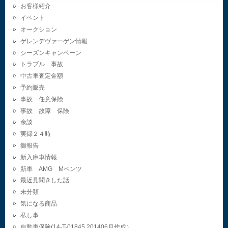
お客様紹介
イベント
オークション
ゲレンデヴァーゲン情報
シーズンキャンペーン
トラブル 事故
中古車査定金額
予約販売
事故 任意保険
事故 故障 保険
余談
実録２４時
御報告
新入庫車情報
新車 AMG Mベンツ
最近見聞きした話
未分類
気になる商品
私し事
自動車保険(14-T-01845.201406月作成）