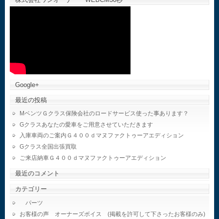
Google+
最近の投稿
MベンツＧクラス保険会社のロードサービス使った事あります？
Gクラスあなたの愛車をご用意させていただきます
入庫車両のご案内Ｇ４００ｄマヌファクトゥーアエディション
Gクラス全国出張買取
ご来店納車Ｇ４００ｄマヌファクトゥーアエディション
最近のコメント
カテゴリー
パーツ
お客様の声 オーナーズボイス (掲載を許可して下さったお客様のみ)