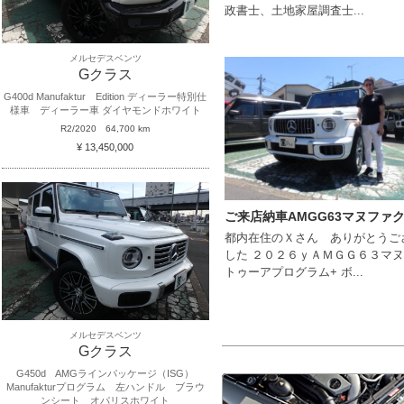
政書士、土地家屋調査士...
メルセデスベンツ
Gクラス
G400d Manufaktur Edition ディーラー特別仕
様車 ディーラー車 ダイヤモンドホワイト
R2/2020
64,700 km
¥ 13,450,000
都内在住のＸさん ありがとうご
した ２０２６ｙＡＭＧＧ６３マ
トゥーアプログラム+ ボ...
メルセデスベンツ
Gクラス
G450d AMGラインパッケージ（ISG）
Manufakturプログラム 左ハンドル ブラウ
ンシート オパリスホワイト