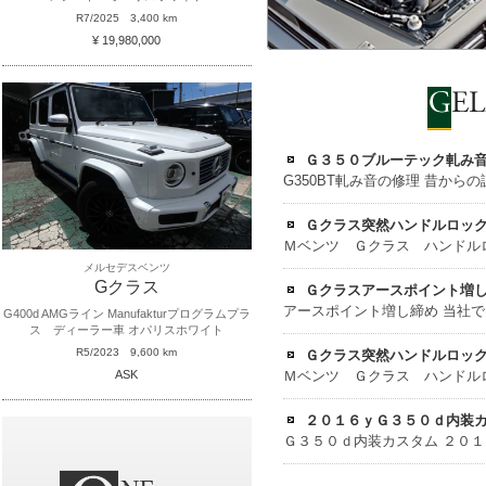
R7/2025
3,400 km
¥ 19,980,000
Ｇ３５０ブルーテック軋み
Ｇクラス突然ハンドルロッ
Ｍベンツ Ｇクラス ハンドルロック
メルセデスベンツ
Gクラス
Ｇクラスアースポイント増
G400d AMGライン Manufakturプログラムプラ
ス ディーラー車 オパリスホワイト
R5/2023
9,600 km
Ｇクラス突然ハンドルロッ
ASK
Ｍベンツ Ｇクラス ハンドルロック
２０１６ｙＧ３５０ｄ内装