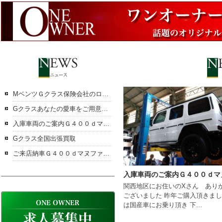
MベンツＧクラス保険会社のロードサービス使った事あります？
Gクラスあなたの愛車をご用意させていただきます
入庫車両のご案内Ｇ４００ｄマヌファクトゥーアエディション
Gクラス全国出張買取
ご来店納車Ｇ４００ｄマヌファクトゥーアエディション
関西地区にお住いのXさん あり
ございました 昨年ご購入頂きま
は国産車にお乗り頂き 下...