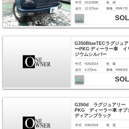
年式 H12/2000
色 緑
走行 12.0万km
車検 R9年7月
SO
G350BlueTECラグジュ
ーPKG ディーラー車 イ
ジウムシルバー
年式 H26/2014
色 銀
走行 4.2万km
車検 R9年8月
SO
G350d ラグジュアリー
PKG ディーラー車 オブ
ディアンブラック
年式 H30/2018
色 黒