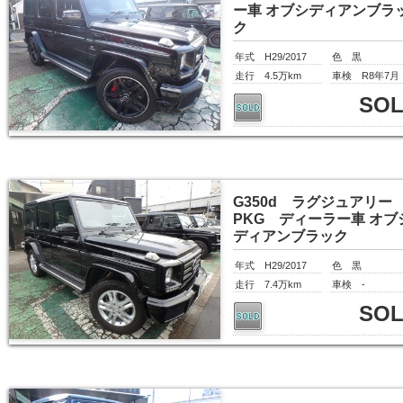
ー車 オブシディアンブラ
ク
年式 H29/2017
色 黒
走行 4.5万km
車検 R8年7月
SO
G350d ラグジュアリー
PKG ディーラー車 オブ
ディアンブラック
年式 H29/2017
色 黒
走行 7.4万km
車検 -
SO