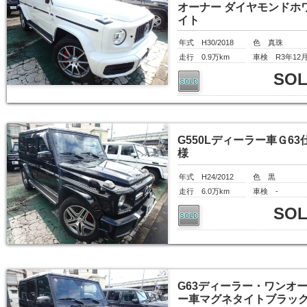
オーナー ダイヤモンドホ
イト
年式 H30/2018
色 真珠
走行 0.9万km
車検 R3年12
SO
G550Lディーラー車Ｇ63
様
年式 H24/2012
色 黒
走行 6.0万km
車検 -
SO
G63ディーラー・ワンオ
ー車マグネタイトブラッ