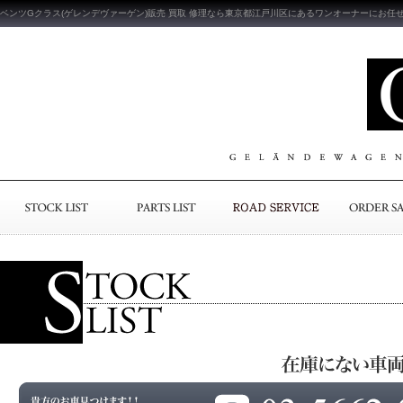
ベンツGクラス(ゲレンデヴァーゲン)販売 買取 修理なら東京都江戸川区にあるワンオーナーにお任