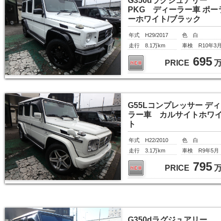
G350dラグジュアリー
PKG ディーラー車 ポー
ーホワイト/ブラック
年式 H29/2017
色 白
走行 8.1万km
車検 R10年3
695
PRICE
G55Lコンプレッサー デ
ラー車 カルサイトホワ
ト
年式 H22/2010
色 白
走行 3.1万km
車検 R9年5月
795
PRICE
G350dラグジュアリー