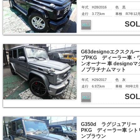
年式 H28/2016
色 黒
走行 3.7万km
車検 R7年12
SO
G63designoエクスクル
ブPKG ディーラー車・
ンオーナー 車 designoマ
ノプラチナムマット
年式 H29/2017
色 灰
走行 6.9万km
車検 R8年2月
SO
G350d ラグジュアリー
PKG ディーラー車 シト
ンブラウン