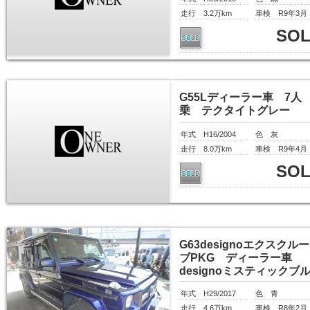
走行 3.2万km
車検 R9年3月
SO
G55Lディーラー車 7人
乗 テクタイトグレー
年式 H16/2004
色 灰
走行 8.0万km
車検 R9年4月
SO
G63designoエクスクル
ブPKG ディーラー車
designoミスティックブ
年式 H29/2017
色 青
走行 4.6万km
車検 R8年2月