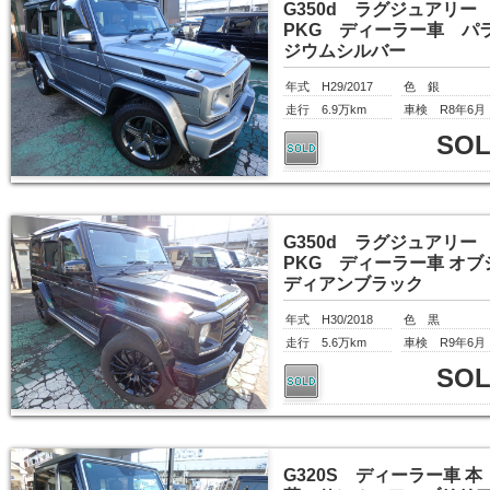
G350d ラグジュアリー
PKG ディーラー車 パ
ジウムシルバー
年式 H29/2017
色 銀
走行 6.9万km
車検 R8年6月
SO
G350d ラグジュアリー
PKG ディーラー車 オブ
ディアンブラック
年式 H30/2018
色 黒
走行 5.6万km
車検 R9年6月
SO
G320S ディーラー車 本