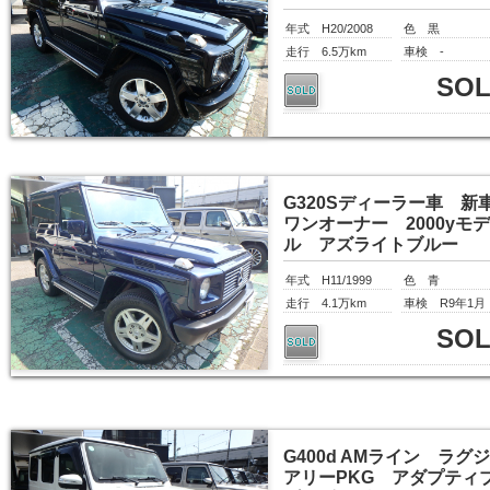
年式 H20/2008
色 黒
走行 6.5万km
車検 -
SO
G320Sディーラー車 新
ワンオーナー 2000yモ
ル アズライトブルー
年式 H11/1999
色 青
走行 4.1万km
車検 R9年1月
SO
G400d AMライン ラグ
アリーPKG アダプティ