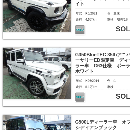
イト
年式 R3/2021
色 真珠
走行 4.5万km
車検 R8年1月
SO
G350BlueTEC 35thアニ
ーサリーED限定車 ディ
ラー車 G63仕様 ポー
ホワイト
年式 H26/2014
色 白
走行 5.1万km
車検 -
SO
G500Lディーラー車 オ
シディアンブラック