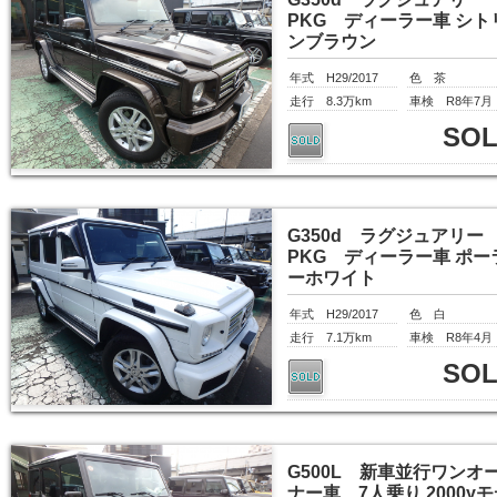
PKG ディーラー車 シト
ンブラウン
年式 H29/2017
色 茶
走行 8.3万km
車検 R8年7月
SO
G350d ラグジュアリー
PKG ディーラー車 ポー
ーホワイト
年式 H29/2017
色 白
走行 7.1万km
車検 R8年4月
SO
G500L 新車並行ワンオ
ナー車 7人乗り 2000y