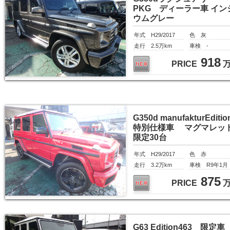
PKG ディーラー車 イン
ウムグレー
年式 H29/2017
色 灰
走行 2.5万km
車検 -
918
PRICE
G350d manufakturEditio
特別仕様車 マグマレッ
限定30台
年式 H29/2017
色 赤
走行 3.2万km
車検 R9年1月
875
PRICE
G63 Edition463 限定