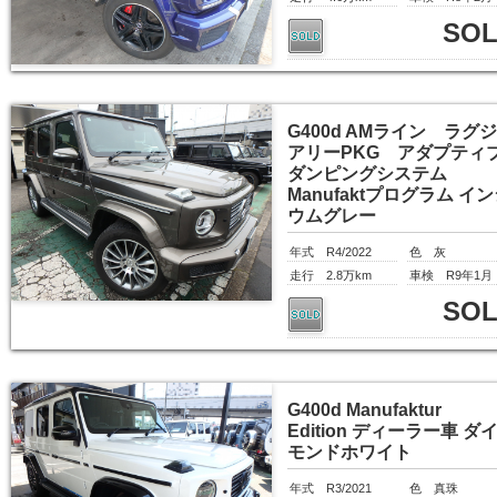
SO
G400d AMライン ラグ
アリーPKG アダプティ
ダンピングシステム
Manufaktプログラム イ
ウムグレー
年式 R4/2022
色 灰
走行 2.8万km
車検 R9年1月
SO
G400d Manufaktur
Edition ディーラー車 ダ
モンドホワイト
年式 R3/2021
色 真珠