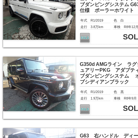
ブダンピングシステム G6
仕様 ポーラーホワイト
年式 R1/2019
色 白
走行 3.8万km
車検 R8年12
SO
G350d AMGライン ラグ
ュアリーPKG アダプテ
ブダンピングシステム 
ブシディアンブラック
年式 R1/2019
色 黒
走行 1.9万km
車検 R8年9月
SO
G63 右ハンドル ディ