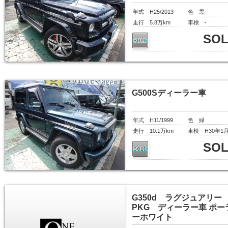
年式 H25/2013
色 黒
走行 5.8万km
車検 -
SO
G500Sディーラー車
年式 H11/1999
色 緑
走行 10.1万km
車検 H30年1
SO
G350d ラグジュアリー
PKG ディーラー車 ポー
ーホワイト