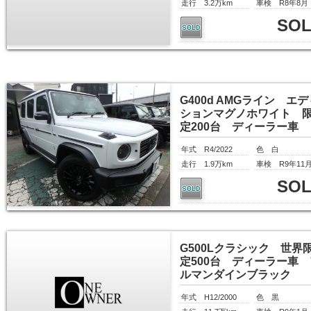
走行 3.2万km
車検 R8年8月
SO
G400d AMGライン エデ
ションマグノホワイト 
定200台 ディーラー車
年式 R4/2022
色 白
走行 1.9万km
車検 R9年11
SO
G500Lクラシック 世界
定500台 ディーラー車 
ルマンダインブラック
年式 H12/2000
色 黒