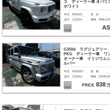
ス ディーラー車 オパリ
ホワイト
年式 R5/2023
色 白
走行 1.0万km
車検 R8年12
A
G350d ラグジュアリー
PKG ディーラー車 ワ
オーナー車 イリジウム
ルバー
年式 H29/2017
色 銀
走行 3.3万km
車検 R10年4
838
PRICE