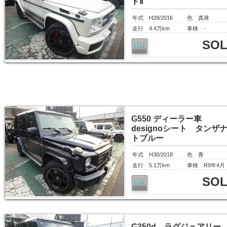
トⅡ
年式 H28/2016
色 真珠
走行 4.4万km
車検 -
SO
G550 ディーラー車
designoシート タンザ
トブルー
年式 H30/2018
色 青
走行 5.1万km
車検 R9年4月
SO
G350d ラグジュアリー