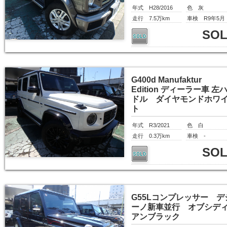
年式 H28/2016
色 灰
走行 7.5万km
車検 R9年5月
SO
G400d Manufaktur
Edition ディーラー車 左
ドル ダイヤモンドホワ
ト
年式 R3/2021
色 白
走行 0.3万km
車検 -
SO
G55Lコンプレッサー デ
ーノ新車並行 オブシデ
アンブラック