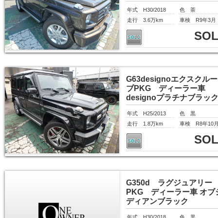
年式 H30/2018
色 茶
走行 3.6万km
車検 R9年3月
SO
G63designoエクスクル
ブPKG ディーラー車
designoプラチナブラッ
年式 H25/2013
色 黒
走行 1.8万km
車検 R8年10
SO
G350d ラグジュアリー
PKG ディーラー車 オブ
ディアンブラック
年式 H30/2018
色 黒