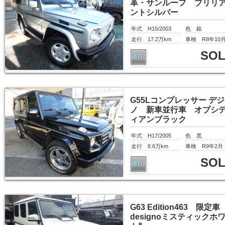
革・サンルーフ ブリリ
ントシルバー
年式 H15/2003
色 銀
走行 17.2万km
車検 R8年10
SO
G55Lコンプレッサー デ
ノ 新車並行車 オブシ
ィアンブラック
年式 H17/2005
色 黒
走行 8.6万km
車検 R9年2月
SO
G63 Edition463 限定
designoミスティックホ