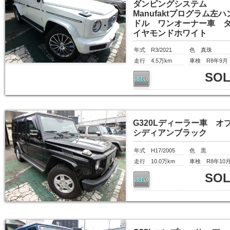
ダンピングシステム
Manufaktプログラム左ハ
ドル ワンオーナー車 
イヤモンドホワイト
年式 R3/2021
色 真珠
走行 4.5万km
車検 R8年9月
SO
G320Lディーラー車 オ
シディアンブラック
年式 H17/2005
色 黒
走行 10.0万km
車検 R8年10
SO