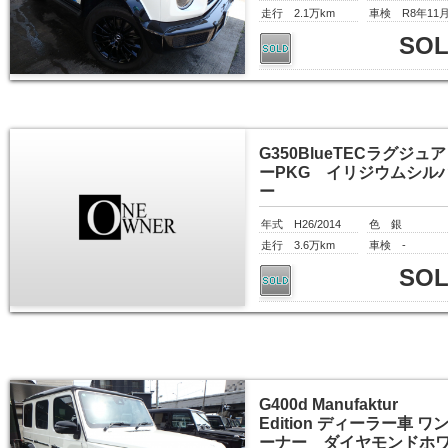
走行 2.1万km
車検 R8年11
SO
G350BlueTECラグジュ
ーPKG イリジウムシル
ー
年式 H26/2014
色 銀
走行 3.6万km
車検 -
SO
G400d Manufaktur
Edition ディーラー車 ワ
ーナー ダイヤモンドホ