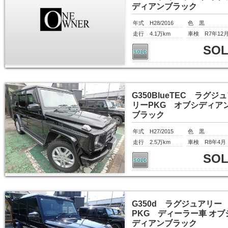
ディアンブラック
年式 H28/2016
色 黒
走行 4.1万km
車検 R7年12
SO
G350BlueTEC ラグジ
リーPKG オブシディア
ブラック
年式 H27/2015
色 黒
走行 2.5万km
車検 R8年4月
SO
G350d ラグジュアリー
PKG ディーラー車 オブ
ディアンブラック