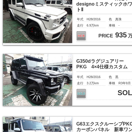
designoミスティックホ
トⅡ
年式 H28/2016
色 真珠
走行 6.9万km
車検 -
935
PRICE
G350dラグジュアリー
PKG 4×4仕様カスタム
年式 H28/2016
色 黒
走行 3.2万km
車検 R3年9月
SO
G63エクスクルーシブPK
カーボンパネル 新車ワ