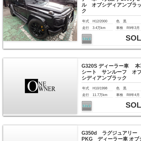
ル オブシディアンブラ
ク
年式 H12/2000
色 黒
走行 3.4万km
車検 R9年3月
SO
G320S ディーラー車 本
シート サンルーフ オ
シディアンブラック
年式 H10/1998
色 黒
走行 11.7万km
車検 R8年4月
SO
G350d ラグジュアリー
PKG ディーラー車 オブ