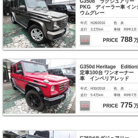
G350d ラグジュアリー
PKG ディーラー車 イン
ウムグレー
年式 H28/2016
色 灰
走行 3.2万km
車検 R9年1月
788
PRICE
G350d Heritage Editio
定車100台 ワンオーナー
車 インペリアレッド
年式 H30/2018
色 赤
走行 5.4万km
車検 R9年7月
775
PRICE