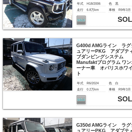
年式 H18/2006
色 黒
走行 6.8万km
車検 R9年3月
SO
G400d AMGライン ラグ
ュアリーPKG アダプテ
ブダンピングシステム
Manufaktプログラム ワ
ーナー車 オパリスホワ
ト
年式 R6/2024
色 白
走行 0.2万km
車検 R9年3月
SO
G350d AMGライン ラグ
ュアリーPKG アダプテ