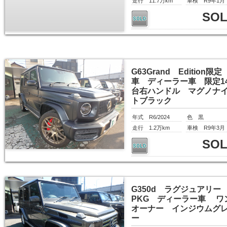
走行 11.7万km
車検 R9年1月
SO
G63Grand Edition限定
車 ディーラー車 限定14
台右ハンドル マグノナ
トブラック
年式 R6/2024
色 黒
走行 1.2万km
車検 R9年3月
SO
G350d ラグジュアリー
PKG ディーラー車 ワ
オーナー インジウムグ
ー