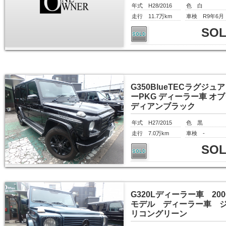
年式 H28/2016
色 白
走行 11.7万km
車検 R9年6月
SO
G350BlueTECラグジュ
ーPKG ディーラー車 オ
ディアンブラック
年式 H27/2015
色 黒
走行 7.0万km
車検 -
SO
G320Lディーラー車 200
モデル ディーラー車 
リコングリーン