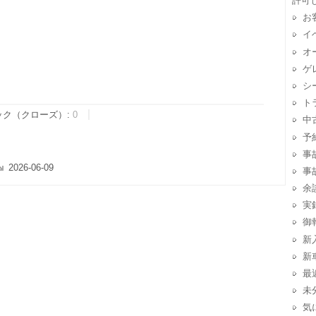
許可
お
イ
オ
ゲ
シ
ト
ック（クローズ）:
0
中
予
事
2026-06-09
事
余
実
御
新
新
最
未
気