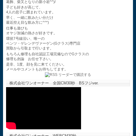
葛飾、柴又となりの新小岩^^)/
子ども好きが高じて、
4人の息子に囲まれています。
早く、一緒に飲みたい分だけ
最近控え目な飲み方に^^*)
仕事も遊びも
オヤジ加減の熱さが好きです。
環状7号線沿い、唯一の
ベンツ・ゲレンデヴァーゲン(Gクラス)専門店
買取から引取まで行います。
もちろん修理も自社認証工場完備なのでGクラスの
修理も勿論 お任せ下さい。
是非、1度、顔を見に来てください。
メールやコメントもお待ちしてます。
株式会社ワンオーナー 全国CM30秒 BSフジver.
株式会社ワンオーナー WEBCM30秒