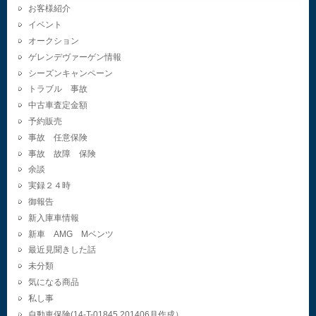
お客様紹介
イベント
オークション
ゲレンデヴァーゲン情報
シーズンキャンペーン
トラブル 事故
中古車査定金額
予約販売
事故 任意保険
事故 故障 保険
余談
実録２４時
御報告
新入庫車情報
新車 AMG Mベンツ
最近見聞きした話
未分類
気になる商品
私し事
自動車保険(14-T-01845.201406月作成）