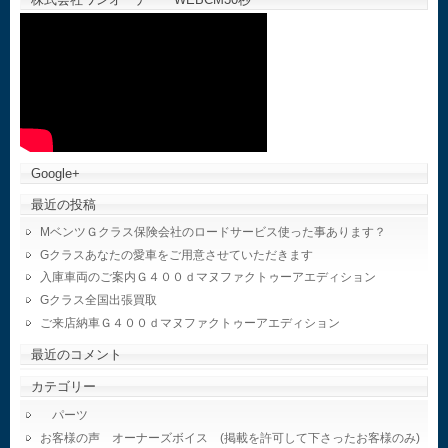
Google+
最近の投稿
MベンツＧクラス保険会社のロードサービス使った事あります？
Gクラスあなたの愛車をご用意させていただきます
入庫車両のご案内Ｇ４００ｄマヌファクトゥーアエディション
Gクラス全国出張買取
ご来店納車Ｇ４００ｄマヌファクトゥーアエディション
最近のコメント
カテゴリー
パーツ
お客様の声 オーナーズボイス (掲載を許可して下さったお客様のみ)