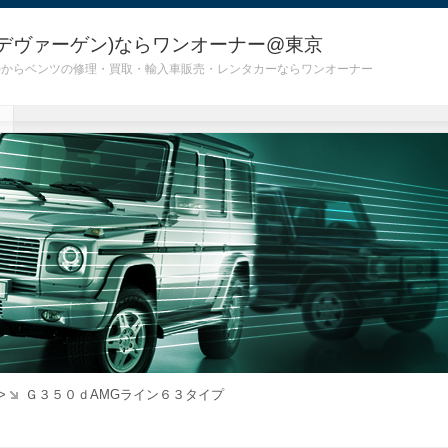
デヴァーゲン)ならワンオーナー@東京
 G55)からベンツの修理・買取・輸入車販売・レンタカーならワンオーナー
>
Ｇ３５０ｄAMGライン６３タイプ