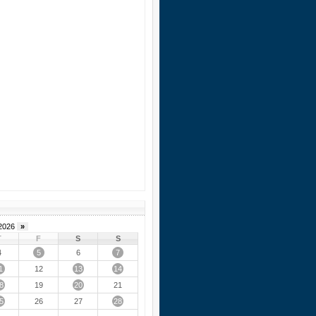
2026
»
T
F
S
S
5
7
4
6
1
13
14
12
8
20
19
21
5
28
26
27