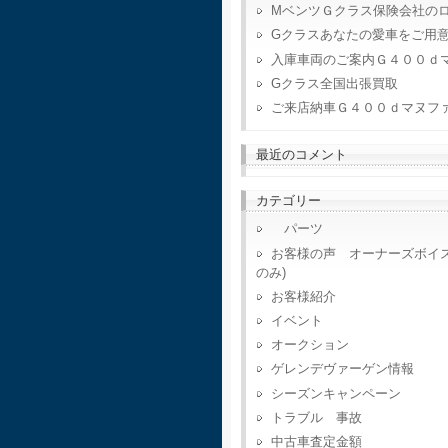
MベンツＧクラス保険会社の
Gクラスあなたの愛車をご用
入庫車両のご案内Ｇ４００ｄ
Gクラス全国出張買取
ご来店納車Ｇ４００ｄマヌフ
最近のコメント
カテゴリー
パーツ
お客様の声 オーナーズボイ
のみ)
お客様紹介
イベント
オークション
ゲレンデヴァーゲン情報
シーズンキャンペーン
トラブル 事故
中古車査定金額