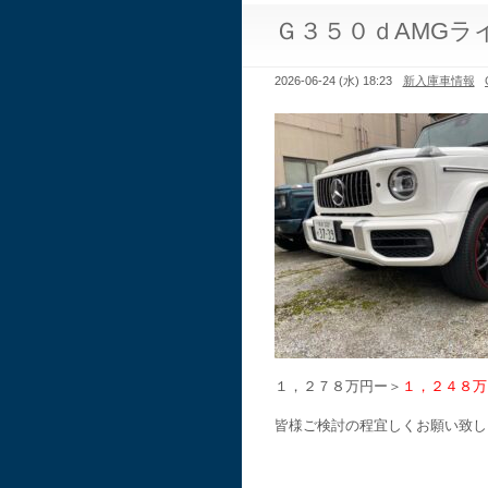
Ｇ３５０ｄAMGラ
2026-06-24 (水) 18:23
新入庫車情報
１，２７８万円ー＞
１，２４８万
皆様ご検討の程宜しくお願い致しま