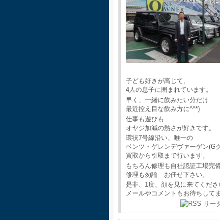
子ども好きが高じて、
4人の息子に囲まれています。
早く、一緒に飲みたい分だけ
最近控え目な飲み方に^^*)
仕事も遊びも
オヤジ加減の熱さが好きです。
環状7号線沿い、唯一の
ベンツ・ゲレンデヴァーゲン(G
買取から引取まで行います。
もちろん修理も自社認証工場完
修理も勿論 お任せ下さい。
是非、1度、顔を見に来てくださ
メールやコメントもお待ちして