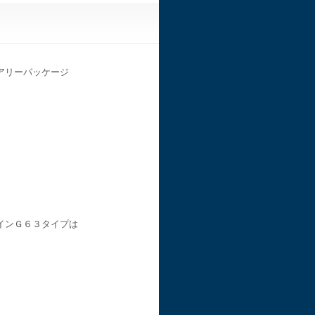
アリーパッケージ
インＧ６３タイプは