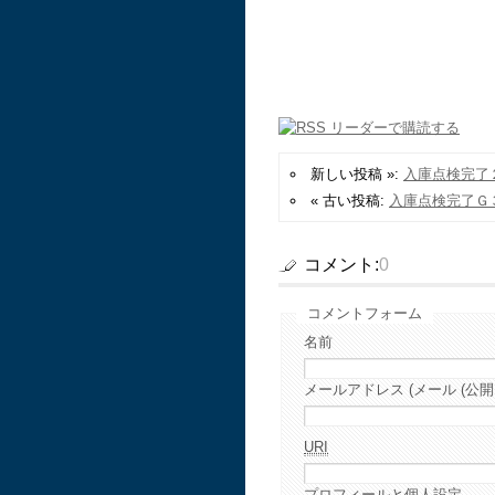
新しい投稿 »:
入庫点検完了
« 古い投稿:
入庫点検完了Ｇ
コメント:
0
コメントフォーム
名前
メールアドレス (メール (公開
URI
プロフィールと個人設定