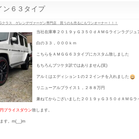
イン６３タイプ
Gクラス ゲレンデヴァーゲン専門店 買うのも売るにもワンオーナー！！！
当社在庫車２０１９ｙＧ３５０ｄＡＭＧラインラグジュ
白の３３，０００ｋｍ
こちらをＡＭＧＧ６３タイプにカスタム致しました
もちろんブツケタ訳ではありません(笑)
アルミはエディション１の２２インチを入れました
リニューアルプライス１，２８８万円
兼ねてからございました２０１９ｙＧ３５０ｄＡＭＧラ
円プライスダウン
致します。
す。m(__)m