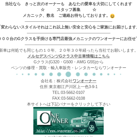
当社なら きっと次のオーナーも あなたの愛車を大切にしてくれます
☆ スタッフ募集 ☆
メカニック、数名 ご連絡お待ちしております。
——————————————————————
｢変わらないスタイルそれはこれ以上無い安全と安心をご家族にお届けします
—————————————————————
０００台のGクラスを手掛ける専門店最強メカニックのワンオーナーにお任せ
——————————————————————
新車は何処でも同じもの１０年、２０年３０年経ったら当社でお願いします
メルセデスベンツGクラス中古車情報はこちら
Gクラス(G320・G500・AMG G55)から
ベンツの修理・買取・輸入車販売・レンタカーならワンオーナー
会社名：株式会社
ワンオーナー
住所:東京都江戸川区上一色3-9-1
TEL:03-5662-0107
FAX:03-5662-0108
本サイトへは下記バナーをクリックして下さい