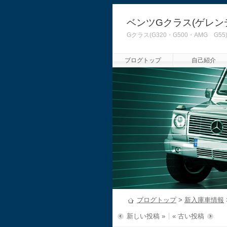
ベンツGクラス(ゲレン
Gクラス(G320・G500・AMG
ブログトップ
自己紹介
ブログトップ
>
新入庫車情報
新しい投稿 »
« 古い投稿