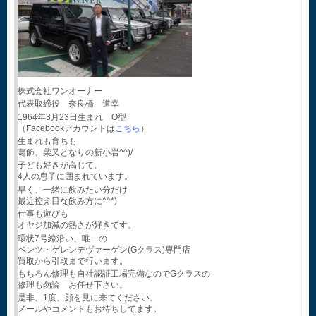
株式会社ワンオーナー
代表取締役 奈良橋 道幸
1964年3月23日生まれ O型
（Facebookアカウントは
こちら
）
生まれも育ちも
葛飾、柴又となりの新小岩^^)/
子ども好きが高じて、
4人の息子に囲まれています。
早く、一緒に飲みたい分だけ
最近控え目な飲み方に^^*)
仕事も遊びも
オヤジ加減の熱さが好きです。
環状7号線沿い、唯一の
ベンツ・ゲレンデヴァーゲン(Gクラス)専門店
買取から引取まで行います。
もちろん修理も自社認証工場完備なのでGクラスの
修理も勿論 お任せ下さい。
是非、1度、顔を見に来てください。
メールやコメントもお待ちしてます。