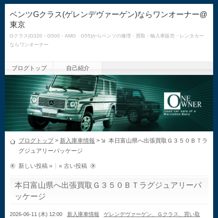
ベンツGクラス(ゲレンデヴァーゲン)ならワンオーナー@
東京
Gクラス(G320・G500・AMG G55)からベンツの修理・買取・輸入車販売・レンタカー
ならワンオーナー
ブログトップ
自己紹介
ブログトップ
>
新入庫車情報
>
本日富山県へ出張買取Ｇ３５０ＢＴラ
グジュアリーパッケージ
新しい投稿 »
« 古い投稿
本日富山県へ出張買取Ｇ３５０ＢＴラグジュアリーパ
ッケージ
2026-06-11 (木) 12:00
新入庫車情報
ゲレンデヴァーゲン、Ｇクラス、買い取