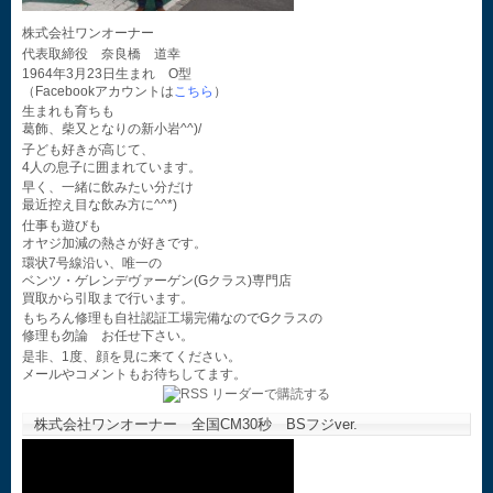
株式会社ワンオーナー
代表取締役 奈良橋 道幸
1964年3月23日生まれ O型
（Facebookアカウントは
こちら
）
生まれも育ちも
葛飾、柴又となりの新小岩^^)/
子ども好きが高じて、
4人の息子に囲まれています。
早く、一緒に飲みたい分だけ
最近控え目な飲み方に^^*)
仕事も遊びも
オヤジ加減の熱さが好きです。
環状7号線沿い、唯一の
ベンツ・ゲレンデヴァーゲン(Gクラス)専門店
買取から引取まで行います。
もちろん修理も自社認証工場完備なのでGクラスの
修理も勿論 お任せ下さい。
是非、1度、顔を見に来てください。
メールやコメントもお待ちしてます。
株式会社ワンオーナー 全国CM30秒 BSフジver.