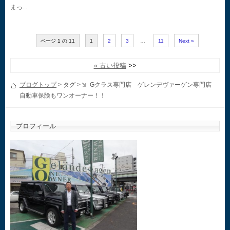
まっ...
ページ 1 の 11
1
2
3
…
11
Next »
« 古い投稿
ブログトップ
> タグ >
Gクラス専門店 ゲレンデヴァーゲン専門店
自動車保険もワンオーナー！！
プロフィール