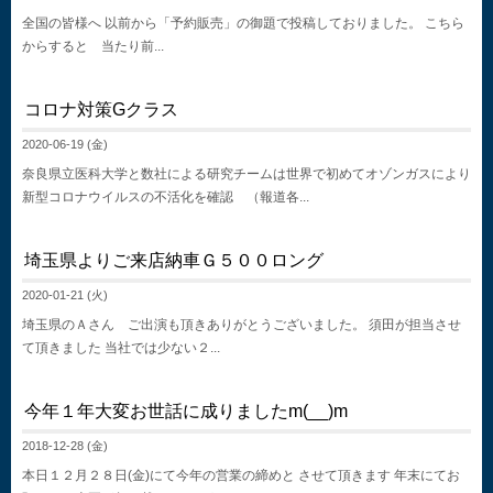
全国の皆様へ 以前から「予約販売」の御題で投稿しておりました。 こちら
からすると 当たり前...
コロナ対策Gクラス
2020-06-19 (金)
奈良県立医科大学と数社による研究チームは世界で初めてオゾンガスにより
新型コロナウイルスの不活化を確認 （報道各...
埼玉県よりご来店納車Ｇ５００ロング
2020-01-21 (火)
埼玉県のＡさん ご出演も頂きありがとうございました。 須田が担当させ
て頂きました 当社では少ない２...
今年１年大変お世話に成りましたm(__)m
2018-12-28 (金)
本日１２月２８日(金)にて今年の営業の締めと させて頂きます 年末にてお