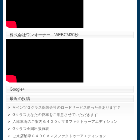
株式会社ワンオーナー WEBCM30秒
Google+
最近の投稿
MベンツＧクラス保険会社のロードサービス使った事あります？
Gクラスあなたの愛車をご用意させていただきます
入庫車両のご案内Ｇ４００ｄマヌファクトゥーアエディション
Gクラス全国出張買取
ご来店納車Ｇ４００ｄマヌファクトゥーアエディション