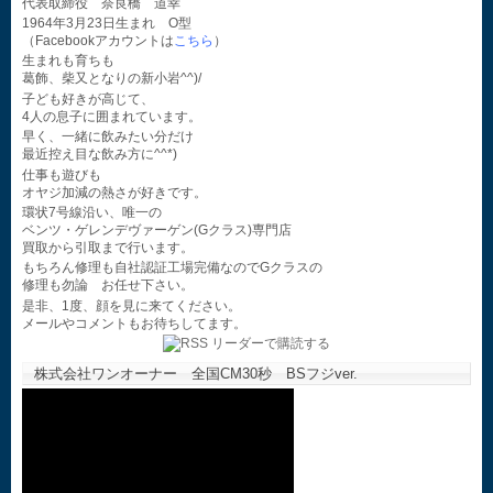
代表取締役 奈良橋 道幸
1964年3月23日生まれ O型
（Facebookアカウントは
こちら
）
生まれも育ちも
葛飾、柴又となりの新小岩^^)/
子ども好きが高じて、
4人の息子に囲まれています。
早く、一緒に飲みたい分だけ
最近控え目な飲み方に^^*)
仕事も遊びも
オヤジ加減の熱さが好きです。
環状7号線沿い、唯一の
ベンツ・ゲレンデヴァーゲン(Gクラス)専門店
買取から引取まで行います。
もちろん修理も自社認証工場完備なのでGクラスの
修理も勿論 お任せ下さい。
是非、1度、顔を見に来てください。
メールやコメントもお待ちしてます。
株式会社ワンオーナー 全国CM30秒 BSフジver.