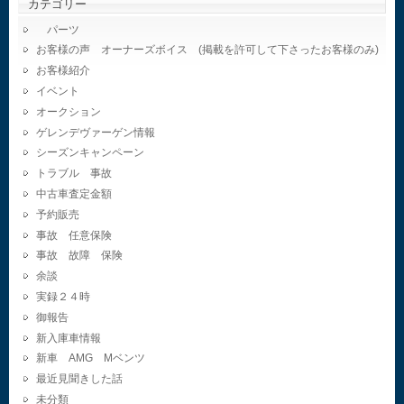
カテゴリー
パーツ
お客様の声 オーナーズボイス (掲載を許可して下さったお客様のみ)
お客様紹介
イベント
オークション
ゲレンデヴァーゲン情報
シーズンキャンペーン
トラブル 事故
中古車査定金額
予約販売
事故 任意保険
事故 故障 保険
余談
実録２４時
御報告
新入庫車情報
新車 AMG Mベンツ
最近見聞きした話
未分類