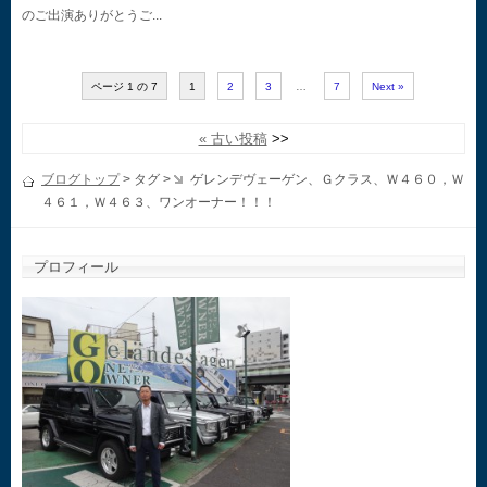
のご出演ありがとうご...
ページ 1 の 7
1
2
3
…
7
Next »
« 古い投稿
ブログトップ
> タグ >
ゲレンデヴェーゲン、Ｇクラス、Ｗ４６０，Ｗ
４６１，Ｗ４６３、ワンオーナー！！！
プロフィール