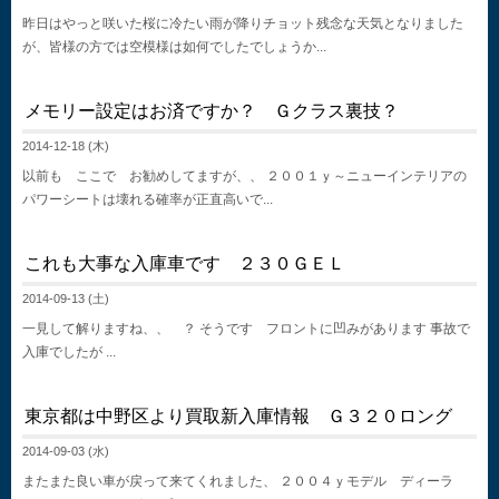
昨日はやっと咲いた桜に冷たい雨が降りチョット残念な天気となりました
が、皆様の方では空模様は如何でしたでしょうか...
メモリー設定はお済ですか？ Ｇクラス裏技？
2014-12-18 (木)
以前も ここで お勧めしてますが、、 ２００１ｙ～ニューインテリアの
パワーシートは壊れる確率が正直高いで...
これも大事な入庫車です ２３０ＧＥＬ
2014-09-13 (土)
一見して解りますね、、 ？ そうです フロントに凹みがあります 事故で
入庫でしたが ...
東京都は中野区より買取新入庫情報 Ｇ３２０ロング
2014-09-03 (水)
またまた良い車が戻って来てくれました、 ２００４ｙモデル ディーラ