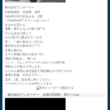
株式会社ワンオーナー
代表取締役 奈良橋 道幸
1964年3月23日生まれ O型
（Facebookアカウントは
こちら
）
生まれも育ちも
葛飾、柴又となりの新小岩^^)/
子ども好きが高じて、
4人の息子に囲まれています。
早く、一緒に飲みたい分だけ
最近控え目な飲み方に^^*)
仕事も遊びも
オヤジ加減の熱さが好きです。
環状7号線沿い、唯一の
ベンツ・ゲレンデヴァーゲン(Gクラス)専門店
買取から引取まで行います。
もちろん修理も自社認証工場完備なのでGクラスの
修理も勿論 お任せ下さい。
是非、1度、顔を見に来てください。
メールやコメントもお待ちしてます。
株式会社ワンオーナー 全国CM30秒 BSフジver.