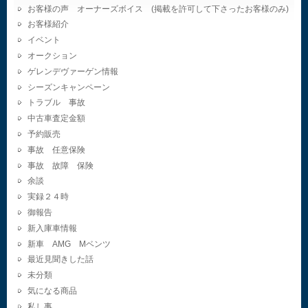
お客様の声 オーナーズボイス (掲載を許可して下さったお客様のみ)
お客様紹介
イベント
オークション
ゲレンデヴァーゲン情報
シーズンキャンペーン
トラブル 事故
中古車査定金額
予約販売
事故 任意保険
事故 故障 保険
余談
実録２４時
御報告
新入庫車情報
新車 AMG Mベンツ
最近見聞きした話
未分類
気になる商品
私し事