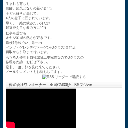
生まれも育ちも
葛飾、柴又となりの新小岩^^)/
子ども好きが高じて、
4人の息子に囲まれています。
早く、一緒に飲みたい分だけ
最近控え目な飲み方に^^*)
仕事も遊びも
オヤジ加減の熱さが好きです。
環状7号線沿い、唯一の
ベンツ・ゲレンデヴァーゲン(Gクラス)専門店
買取から引取まで行います。
もちろん修理も自社認証工場完備なのでGクラスの
修理も勿論 お任せ下さい。
是非、1度、顔を見に来てください。
メールやコメントもお待ちしてます。
株式会社ワンオーナー 全国CM30秒 BSフジver.