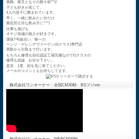
葛飾、柴又となりの新小岩^^)/
子ども好きが高じて、
4人の息子に囲まれています。
早く、一緒に飲みたい分だけ
最近控え目な飲み方に^^*)
仕事も遊びも
オヤジ加減の熱さが好きです。
環状7号線沿い、唯一の
ベンツ・ゲレンデヴァーゲン(Gクラス)専門店
買取から引取まで行います。
もちろん修理も自社認証工場完備なのでGクラスの
修理も勿論 お任せ下さい。
是非、1度、顔を見に来てください。
メールやコメントもお待ちしてます。
株式会社ワンオーナー 全国CM30秒 BSフジver.
株式会社ワンオーナー WEBCM30秒