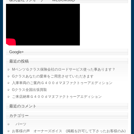
Google+
最近の投稿
MベンツＧクラス保険会社のロードサービス使った事あります？
Gクラスあなたの愛車をご用意させていただきます
入庫車両のご案内Ｇ４００ｄマヌファクトゥーアエディション
Gクラス全国出張買取
ご来店納車Ｇ４００ｄマヌファクトゥーアエディション
最近のコメント
カテゴリー
パーツ
お客様の声 オーナーズボイス (掲載を許可して下さったお客様のみ)