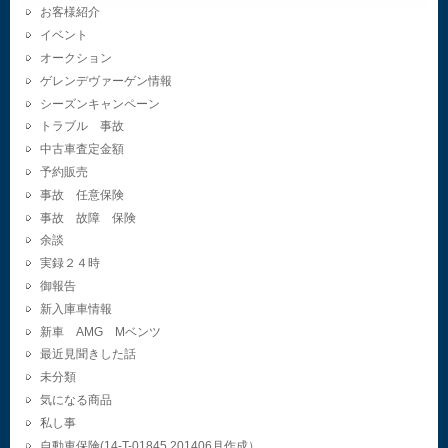
お客様紹介
イベント
オークション
ゲレンデヴァーゲン情報
シーズンキャンペーン
トラブル 事故
中古車査定金額
予約販売
事故 任意保険
事故 故障 保険
余談
実録２４時
御報告
新入庫車情報
新車 AMG Mベンツ
最近見聞きした話
未分類
気になる商品
私し事
自動車保険(14-T-01845.201406月作成）