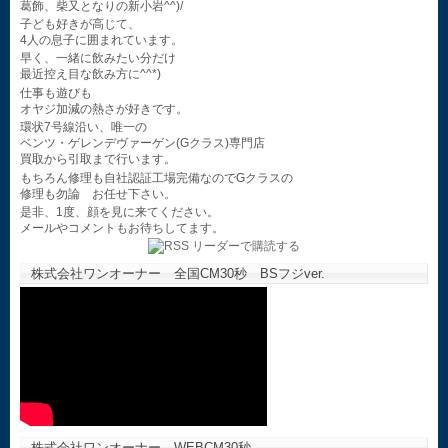
葛飾、柴又となりの新小岩^^)/
子ども好きが高じて、
4人の息子に囲まれています。
早く、一緒に飲みたい分だけ
最近控え目な飲み方に^^*)
仕事も遊びも
オヤジ加減の熱さが好きです。
環状7号線沿い、唯一の
ベンツ・ゲレンデヴァーゲン(Gクラス)専門店
買取から引取まで行います。
もちろん修理も自社認証工場完備なのでGクラスの
修理も勿論 お任せ下さい。
是非、1度、顔を見に来てください。
メールやコメントもお待ちしてます。
株式会社ワンオーナー 全国CM30秒 BSフジver.
株式会社ワンオーナー WEBCM30秒