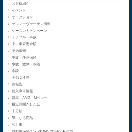
お客様紹介
イベント
オークション
ゲレンデヴァーゲン情報
シーズンキャンペーン
トラブル 事故
中古車査定金額
予約販売
事故 任意保険
事故 故障 保険
余談
実録２４時
御報告
新入庫車情報
新車 AMG Mベンツ
最近見聞きした話
未分類
気になる商品
私し事
自動車保険(14-T-01845.201406月作成）