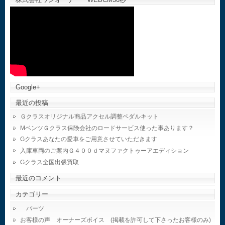
Google+
最近の投稿
Ｇクラスオリジナル商品アクセル調整ペダルキット
MベンツＧクラス保険会社のロードサービス使った事あります？
Gクラスあなたの愛車をご用意させていただきます
入庫車両のご案内Ｇ４００ｄマヌファクトゥーアエディション
Gクラス全国出張買取
最近のコメント
カテゴリー
パーツ
お客様の声 オーナーズボイス (掲載を許可して下さったお客様のみ)