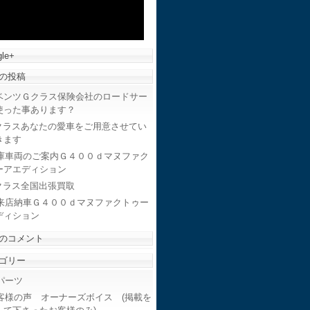
le+
の投稿
ベンツＧクラス保険会社のロードサー
使った事あります？
クラスあなたの愛車をご用意させてい
きます
庫車両のご案内Ｇ４００ｄマヌファク
ーアエディション
クラス全国出張買取
来店納車Ｇ４００ｄマヌファクトゥー
ディション
のコメント
ゴリー
ーツ
客様の声 オーナーズボイス (掲載を