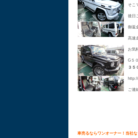
そこ
後日
御返
高速
お気
G５
３５
http:
ご連
車売るならワンオーナー！当社な