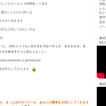
でレンタカーを２４時間使って頂き
買取
もち
ご購入いただけた折には
Gク
修理
金させて頂きます
是非
メー
走行など試してみたい方は
軽に
株式
BSフ
００L、AMG５５それに
G３５０ブルーテック、Ｇ３５０ｄ、Ｇ
０ｄＡＭＧライン
も加わりました！
//www.oneowner.co.jp/rentacar/
絡お待ちしております。
株式
ら きっと次のオーナーも あなたの愛車を大切にしてくれます