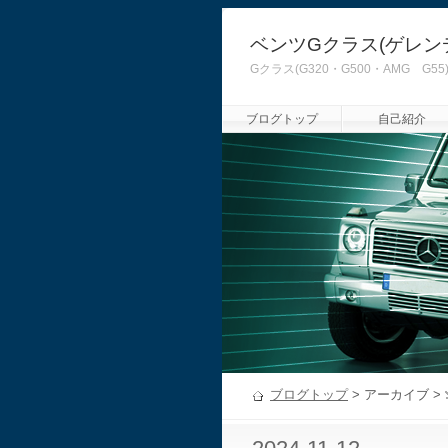
ベンツGクラス(ゲレン
Gクラス(G320・G500・AMG
ブログトップ
自己紹介
ブログトップ
> アーカイブ >