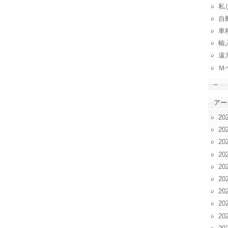
私
自動
車
輸
遠
Ｍ
–
アー
20
20
20
20
20
20
20
20
20