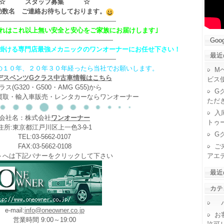
☆ スタッフ募集 ☆
助数名 ご連絡お待ちしております。
——————————————————
それはこれ以上無い安全と安心をご家族にお届けします｣
——————————————————
Goog
掛ける専門店最強メカニックのワンオーナーにお任せ下さい！
最近
——————————————————
の１０年、２０年３０年経ったら当社でお願いします。
M
デスベンツGクラス中古車情報はこちら
ビス
ラス(G320・G500・AMG G55)から
G
買取・輸入車販売・レンタカーならワンオーナー
ただ
入
会社名：株式会社
ワンオーナー
トゥ
住所:東京都江戸川区上一色3-9-1
G
TEL:03-5662-0107
ご
FAX:03-5662-0108
アエ
トへは下記バナーをクリックして下さい
最近
カテ
パ
e-mail:
info@oneowner.co.jp
お
営業時間 9:00～19:00