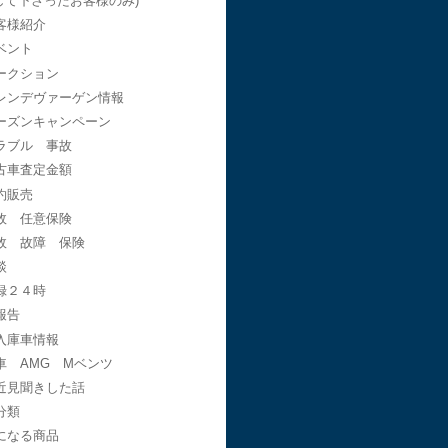
して下さったお客様のみ)
客様紹介
ベント
ークション
レンデヴァーゲン情報
ーズンキャンペーン
ラブル 事故
古車査定金額
約販売
故 任意保険
故 故障 保険
談
録２４時
報告
入庫車情報
車 AMG Mベンツ
近見聞きした話
分類
になる商品