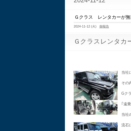
2024-11-12
Ｇクラス レンタカーが無
2024-11-12 (火)
御報告
Ｇクラスレンタカ
当社
その
Gク
｢遠
当社
流石