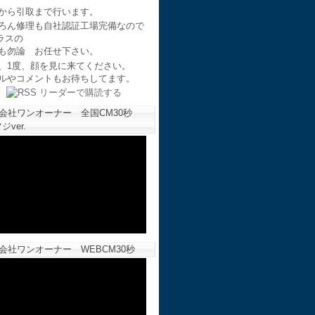
から引取まで行います。
ろん修理も自社認証工場完備なので
ラスの
も勿論 お任せ下さい。
、1度、顔を見に来てください。
ルやコメントもお待ちしてます。
会社ワンオーナー 全国CM30秒
ジver.
会社ワンオーナー WEBCM30秒