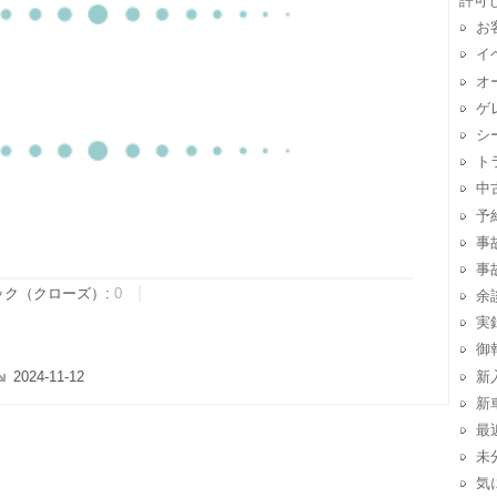
許可
お
イ
オ
ゲ
シ
ト
中
予
事
事
ック（クローズ）:
0
余
実
御
新
2024-11-12
新
最
未
気