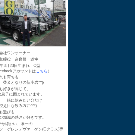
会社ワンオーナー
取締役 奈良橋 道幸
64年3月23日生まれ O型
acebookアカウントは
こちら
）
れも育ちも
、柴又となりの新小岩^^)/
も好きが高じて、
の息子に囲まれています。
、一緒に飲みたい分だけ
控え目な飲み方に^^*)
も遊びも
ジ加減の熱さが好きです。
7号線沿い、唯一の
ツ・ゲレンデヴァーゲン(Gクラス)専