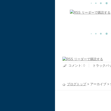
コメント
:
0
トラックバ
ブログトップ
> アーカイブ >