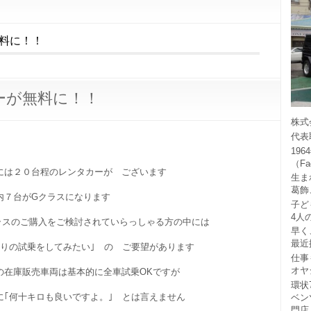
料に！！
ーが無料に！！
株式
代表
19
（F
には２０台程のレンタカーが ございます
生ま
葛飾
内７台がGクラスになります
子ど
4人
ラスのご購入をご検討されていらっしゃる方の中には
早く
最近
乗りの試乗をしてみたい｣ の ご要望があります
仕事
オヤ
の在庫販売車両は基本的に全車試乗OKですが
環状
に｢何十キロも良いですよ。｣ とは言えません
ベン
門店