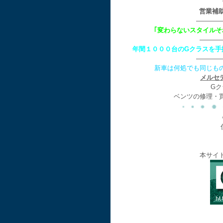
営業補
————
｢変わらないスタイル
———
年間１０００台のGクラスを手
————
新車は何処でも同じも
メルセ
Gク
ベンツの修理・
本サイ