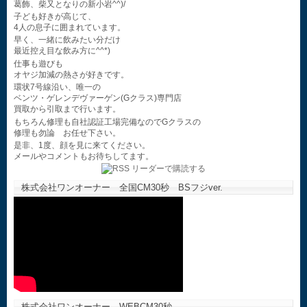
葛飾、柴又となりの新小岩^^)/
子ども好きが高じて、
4人の息子に囲まれています。
早く、一緒に飲みたい分だけ
最近控え目な飲み方に^^*)
仕事も遊びも
オヤジ加減の熱さが好きです。
環状7号線沿い、唯一の
ベンツ・ゲレンデヴァーゲン(Gクラス)専門店
買取から引取まで行います。
もちろん修理も自社認証工場完備なのでGクラスの
修理も勿論 お任せ下さい。
是非、1度、顔を見に来てください。
メールやコメントもお待ちしてます。
株式会社ワンオーナー 全国CM30秒 BSフジver.
株式会社ワンオーナー WEBCM30秒