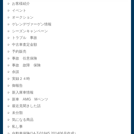
お客様紹介
イベント
オークション
ゲレンデヴァーゲン情報
シーズンキャンペーン
トラブル 事故
中古車査定金額
予約販売
事故 任意保険
事故 故障 保険
余談
実録２４時
御報告
新入庫車情報
新車 AMG Mベンツ
最近見聞きした話
未分類
気になる商品
私し事
自動車保険(14-T-01845.201406月作成）