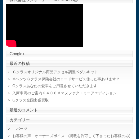
Google+
最近の投稿
Ｇクラスオリジナル商品アクセル調整ペダルキット
MベンツＧクラス保険会社のロードサービス使った事あります？
Gクラスあなたの愛車をご用意させていただきます
入庫車両のご案内Ｇ４００ｄマヌファクトゥーアエディション
Gクラス全国出張買取
最近のコメント
カテゴリー
パーツ
お客様の声 オーナーズボイス (掲載を許可して下さったお客様のみ)