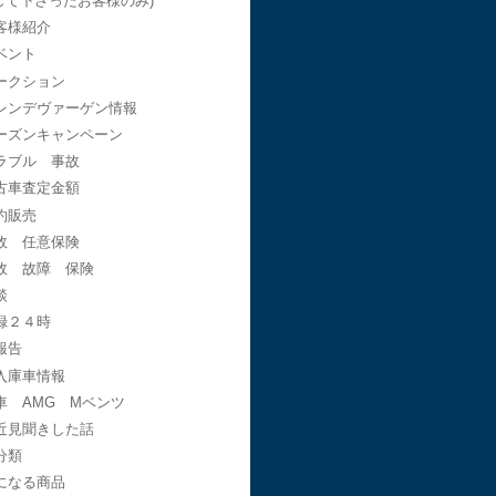
して下さったお客様のみ)
客様紹介
ベント
ークション
レンデヴァーゲン情報
ーズンキャンペーン
ラブル 事故
古車査定金額
約販売
故 任意保険
故 故障 保険
談
録２４時
報告
入庫車情報
車 AMG Mベンツ
近見聞きした話
分類
になる商品