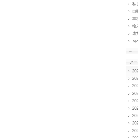
私
自動
車
輸
遠
Ｍ
–
アー
20
20
20
20
20
20
20
20
20