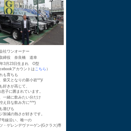
会社ワンオーナー
取締役 奈良橋 道幸
64年3月23日生まれ O型
acebookアカウントは
こちら
）
れも育ちも
、柴又となりの新小岩^^)/
も好きが高じて、
の息子に囲まれています。
、一緒に飲みたい分だけ
控え目な飲み方に^^*)
も遊びも
ジ加減の熱さが好きです。
7号線沿い、唯一の
ツ・ゲレンデヴァーゲン(Gクラス)専