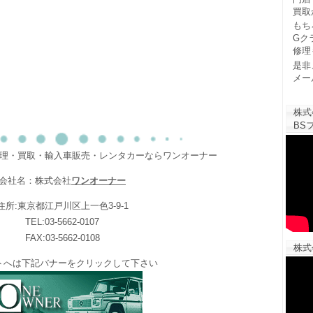
買取
もち
Gク
修理
是非
メー
株式
BSフ
修理・買取・輸入車販売・レンタカーならワンオーナー
会社名：株式会社
ワンオーナー
住所:東京都江戸川区上一色3-9-1
TEL:03-5662-0107
FAX:03-5662-0108
株式
トへは下記バナーをクリックして下さい