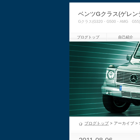
ベンツGクラス(ゲレン
Gクラス(G320・G500・AMG
ブログトップ
自己紹介
ブログトップ
> アーカイブ >