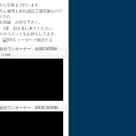
から引取まで行います。
ろん修理も自社認証工場完備なので
ラスの
も勿論 お任せ下さい。
、1度、顔を見に来てください。
ルやコメントもお待ちしてます。
会社ワンオーナー 全国CM30秒
ジver.
会社ワンオーナー WEBCM30秒