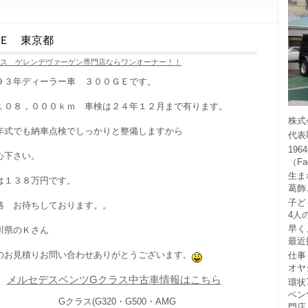
Ｅ 東京都
ラス ゲレンデヴァーゲン専門店ならワンオーナー！！
９３年ディーラー車 ３００ＧＥです。
１０８，０００ｋｍ 車検は２４年１２月まで有ります。
株式
年式でも納車点検でしっかりと整備しますから
代表
19
心下さい。
（F
生ま
は１３８万円です。
葛飾
子ど
絡 お待ちしております。。
4人
早く
川県のＫさん
最近
のお見積りお問い合わせありがとうございます。
仕事
オヤ
メルセデスベンツGクラス中古車情報はこちら
環状
ベン
Gクラス(G320・G500・AMG
門店