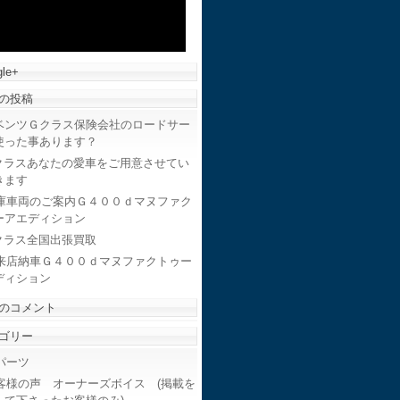
le+
の投稿
ベンツＧクラス保険会社のロードサー
使った事あります？
クラスあなたの愛車をご用意させてい
きます
庫車両のご案内Ｇ４００ｄマヌファク
ーアエディション
クラス全国出張買取
来店納車Ｇ４００ｄマヌファクトゥー
ディション
のコメント
ゴリー
ーツ
客様の声 オーナーズボイス (掲載を