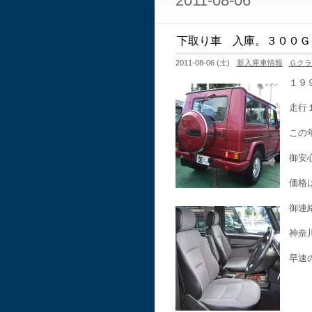
2011-08-06
下取り車 入庫。３００Ｇ
2011-08-06 (土)
新入庫車情報
Ｇク
１９
走行
この
御安
価格
御連
神奈
早速