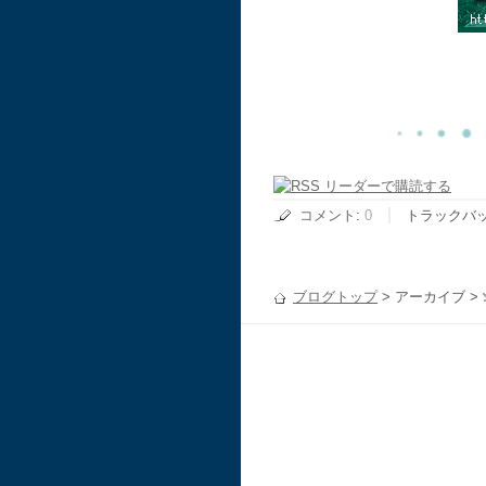
コメント
:
0
トラックバ
ブログトップ
> アーカイブ >