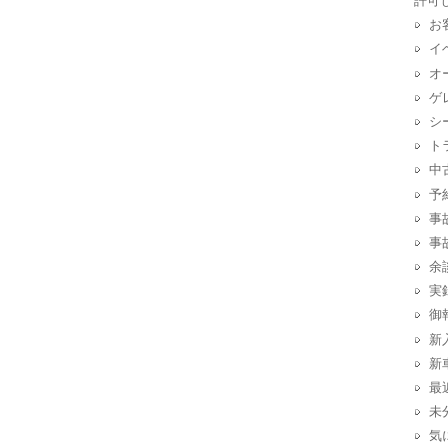
許可
お
イ
オ
ゲ
シ
ト
中
予
事
事
余
実
御
新
新
最
未
気