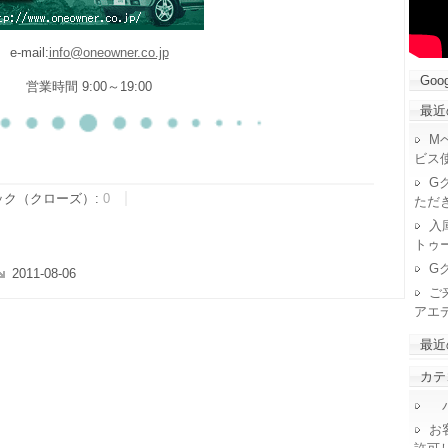
e-mail:
info@oneowner.co.jp
Goog
営業時間 9:00～19:00
最近
M
ビス
G
ック（クローズ）:
0
ただ
入
トゥ
G
2011-08-06
ご
アエ
最近
カテ
パ
お