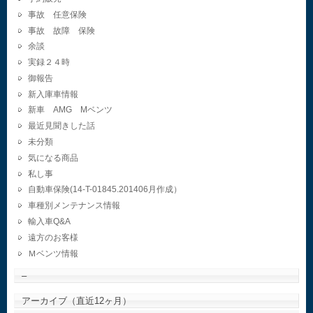
事故 任意保険
事故 故障 保険
余談
実録２４時
御報告
新入庫車情報
新車 AMG Mベンツ
最近見聞きした話
未分類
気になる商品
私し事
自動車保険(14-T-01845.201406月作成）
車種別メンテナンス情報
輸入車Q&A
遠方のお客様
Ｍベンツ情報
–
アーカイブ（直近12ヶ月）