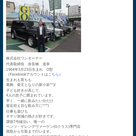
株式会社ワンオーナー
代表取締役 奈良橋 道幸
1964年3月23日生まれ O型
（Facebookアカウントは
こちら
）
生まれも育ちも
葛飾、柴又となりの新小岩^^)/
子ども好きが高じて、
4人の息子に囲まれています。
早く、一緒に飲みたい分だけ
最近控え目な飲み方に^^*)
仕事も遊びも
オヤジ加減の熱さが好きです。
環状7号線沿い、唯一の
ベンツ・ゲレンデヴァーゲン(Gクラス)専門店
買取から引取まで行います。