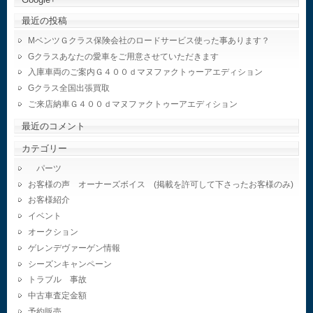
最近の投稿
MベンツＧクラス保険会社のロードサービス使った事あります？
Gクラスあなたの愛車をご用意させていただきます
入庫車両のご案内Ｇ４００ｄマヌファクトゥーアエディション
Gクラス全国出張買取
ご来店納車Ｇ４００ｄマヌファクトゥーアエディション
最近のコメント
カテゴリー
パーツ
お客様の声 オーナーズボイス (掲載を許可して下さったお客様のみ)
お客様紹介
イベント
オークション
ゲレンデヴァーゲン情報
シーズンキャンペーン
トラブル 事故
中古車査定金額
予約販売