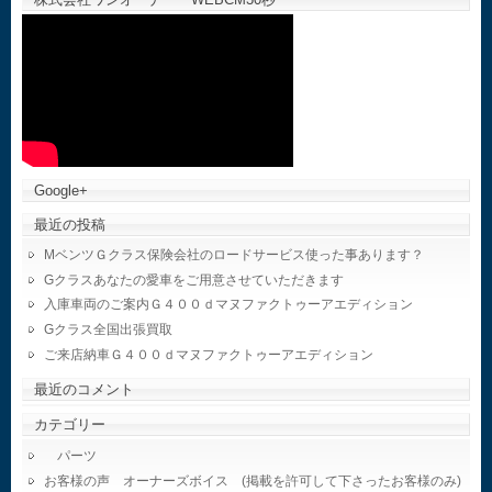
Google+
最近の投稿
MベンツＧクラス保険会社のロードサービス使った事あります？
Gクラスあなたの愛車をご用意させていただきます
入庫車両のご案内Ｇ４００ｄマヌファクトゥーアエディション
Gクラス全国出張買取
ご来店納車Ｇ４００ｄマヌファクトゥーアエディション
最近のコメント
カテゴリー
パーツ
お客様の声 オーナーズボイス (掲載を許可して下さったお客様のみ)