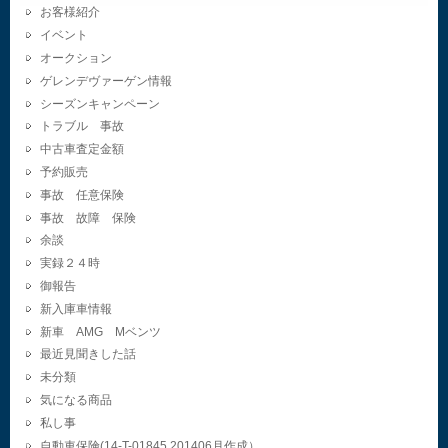
お客様紹介
イベント
オークション
ゲレンデヴァーゲン情報
シーズンキャンペーン
トラブル 事故
中古車査定金額
予約販売
事故 任意保険
事故 故障 保険
余談
実録２４時
御報告
新入庫車情報
新車 AMG Mベンツ
最近見聞きした話
未分類
気になる商品
私し事
自動車保険(14-T-01845.201406月作成）