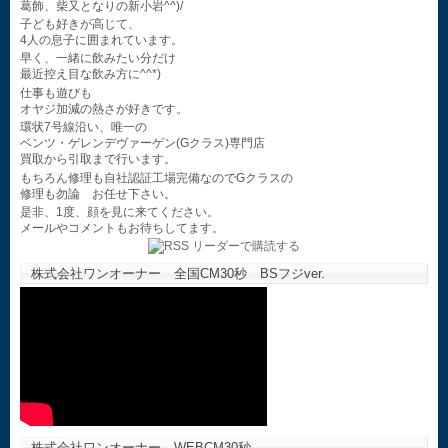
葛飾、柴又となりの新小岩^^)/
子ども好きが高じて、
4人の息子に囲まれています。
早く、一緒に飲みたい分だけ
最近控え目な飲み方に^^*)
仕事も遊びも
オヤジ加減の熱さが好きです。
環状7号線沿い、唯一の
ベンツ・ゲレンデヴァーゲン(Gクラス)専門店
買取から引取まで行います。
もちろん修理も自社認証工場完備なのでGクラスの
修理も勿論 お任せ下さい。
是非、1度、顔を見に来てください。
メールやコメントもお待ちしてます。
株式会社ワンオーナー 全国CM30秒 BSフジver.
株式会社ワンオーナー WEBCM30秒