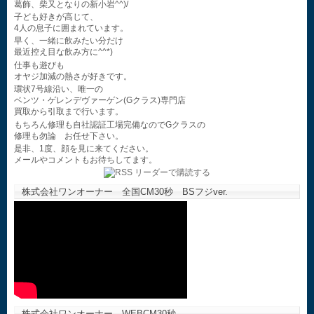
葛飾、柴又となりの新小岩^^)/
子ども好きが高じて、
4人の息子に囲まれています。
早く、一緒に飲みたい分だけ
最近控え目な飲み方に^^*)
仕事も遊びも
オヤジ加減の熱さが好きです。
環状7号線沿い、唯一の
ベンツ・ゲレンデヴァーゲン(Gクラス)専門店
買取から引取まで行います。
もちろん修理も自社認証工場完備なのでGクラスの
修理も勿論 お任せ下さい。
是非、1度、顔を見に来てください。
メールやコメントもお待ちしてます。
株式会社ワンオーナー 全国CM30秒 BSフジver.
株式会社ワンオーナー WEBCM30秒