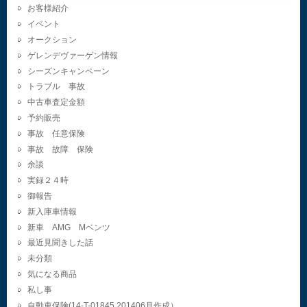
お客様紹介
イベント
オークション
ゲレンデヴァーゲン情報
シーズンキャンペーン
トラブル 事故
中古車査定金額
予約販売
事故 任意保険
事故 故障 保険
余談
実録２４時
御報告
新入庫車情報
新車 AMG Mベンツ
最近見聞きした話
未分類
気になる商品
私し事
自動車保険(14-T-01845.201406月作成）