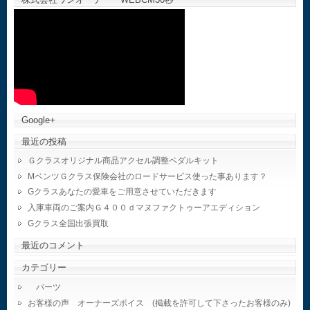
Google+
最近の投稿
Ｇクラスオリジナル商品アクセル調整ペダルキット
MベンツＧクラス保険会社のロードサービス使った事あります？
Gクラスあなたの愛車をご用意させていただきます
入庫車両のご案内Ｇ４００ｄマヌファクトゥーアエディション
Gクラス全国出張買取
最近のコメント
カテゴリー
パーツ
お客様の声 オーナーズボイス (掲載を許可して下さったお客様のみ)