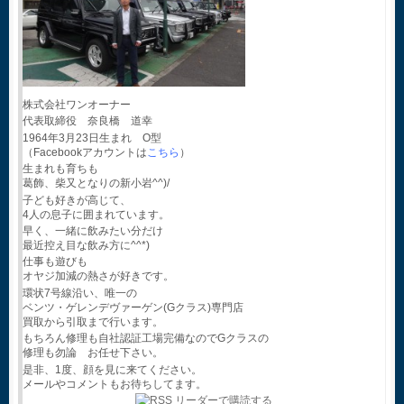
株式会社ワンオーナー
代表取締役 奈良橋 道幸
1964年3月23日生まれ O型
（Facebookアカウントは
こちら
）
生まれも育ちも
葛飾、柴又となりの新小岩^^)/
子ども好きが高じて、
4人の息子に囲まれています。
早く、一緒に飲みたい分だけ
最近控え目な飲み方に^^*)
仕事も遊びも
オヤジ加減の熱さが好きです。
環状7号線沿い、唯一の
ベンツ・ゲレンデヴァーゲン(Gクラス)専門店
買取から引取まで行います。
もちろん修理も自社認証工場完備なのでGクラスの
修理も勿論 お任せ下さい。
是非、1度、顔を見に来てください。
メールやコメントもお待ちしてます。