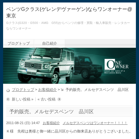
ベンツGクラス(ゲレンデヴァーゲン)ならワンオーナー@
東京
Gクラス(G320・G500・AMG G55)からベンツの修理・買取・輸入車販売・レンタカー
ならワンオーナー
ブログトップ
自己紹介
ブログトップ
>
お客様紹介
>
予約販売。メルセデスベンツ 品川区
新しい投稿 »
« 古い投稿
予約販売。メルセデスベンツ 品川区
2011-08-21 (日) 14:47
お客様紹介
メルセデスベンツはワンオーナー！！！！
Ｋ様 先程は奥様と御一緒に品川区からの御来店ありがとうございました。