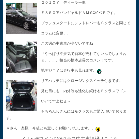
２０１０Ｙ ディーラー車
Ｅ３５０アバンギャルドＡＭＧｽﾎﾟｰﾂＰです。
プッシュスタートにシフトレバーもＳクラスと同じで
コラムに変更、、
この辺の中古車が少ないですね
「やっぱり不景気で新車が売れてないんでしょうね
ぇ」、、、担当の根本店長のコメントです。
地デジＴＶは走行中も見れます。
リアハッチにはクロージングスイッチ付きです。
見た目にも 内外装も進化し続けるＥクラスワゴン
いいですよねぇ～
もちろんＫさんにはＧクラスもご購入頂いておりま
す。
Ｋさん 奥様 今後とも宜しくお願いいたします。。
メルセデスベンツGクラス中古車情報はこちら