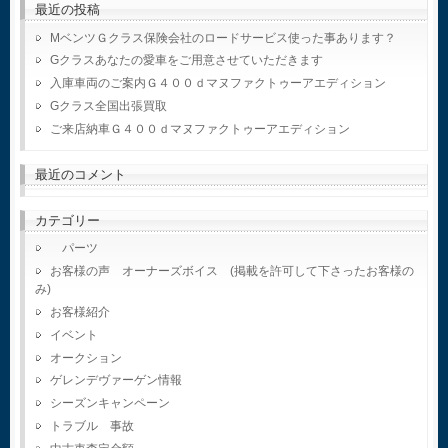
最近の投稿
MベンツＧクラス保険会社のロードサービス使った事あります？
Gクラスあなたの愛車をご用意させていただきます
入庫車両のご案内Ｇ４００ｄマヌファクトゥーアエディション
Gクラス全国出張買取
ご来店納車Ｇ４００ｄマヌファクトゥーアエディション
最近のコメント
カテゴリー
パーツ
お客様の声 オーナーズボイス (掲載を許可して下さったお客様の
み)
お客様紹介
イベント
オークション
ゲレンデヴァーゲン情報
シーズンキャンペーン
トラブル 事故