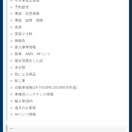
中古車査定金額
予約販売
事故 任意保険
事故 故障 保険
余談
実録２４時
御報告
新入庫車情報
新車 AMG Mベンツ
最近見聞きした話
未分類
気になる商品
私し事
自動車保険(14-T-01845.201406月作成）
車種別メンテナンス情報
輸入車Q&A
遠方のお客様
Ｍベンツ情報
–