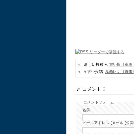
新しい投稿 »:
買い取り車両
« 古い投稿:
葛飾区より御来
コメント:
0
コメントフォーム
名前
メールアドレス (メール (公開