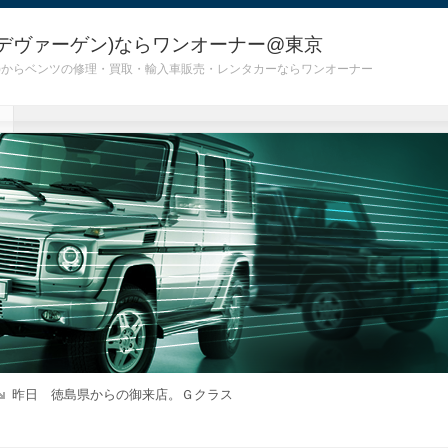
デヴァーゲン)ならワンオーナー@東京
 G55)からベンツの修理・買取・輸入車販売・レンタカーならワンオーナー
昨日 徳島県からの御来店。Ｇクラス