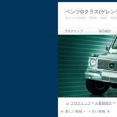
ベンツGクラス(ゲレン
Gクラス(G320・G500・AMG
ブログトップ
自己紹介
ブログトップ
>
お客様紹介
>
新しい投稿 »
« 古い投稿