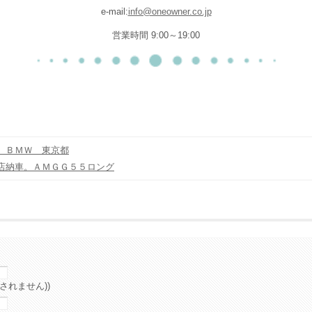
e-mail:
info@oneowner.co.jp
営業時間 9:00～19:00
 ＢＭＷ 東京都
店納車。ＡＭＧＧ５５ロング
されません))