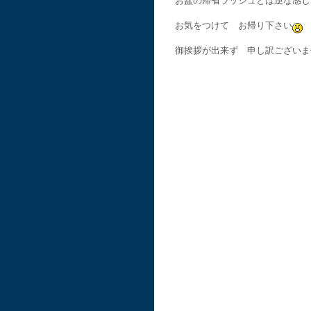
お盆の帰省ラッシュとは逆な感じ
お気をつけて お帰り下さい
御挨拶が出来ず 申し訳ございま