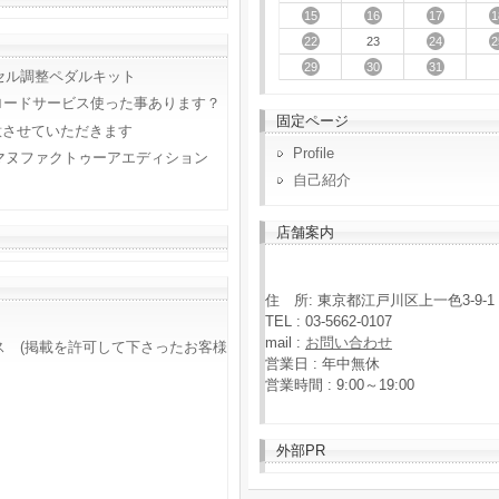
15
16
17
1
22
24
2
23
29
30
31
セル調整ペダルキット
ロードサービス使った事あります？
固定ページ
意させていただきます
Profile
マヌファクトゥーアエディション
自己紹介
店舗案内
住 所: 東京都江戸川区上一色3-9-1
TEL : 03-5662-0107
mail :
お問い合わせ
ス (掲載を許可して下さったお客様
営業日 : 年中無休
営業時間 : 9:00～19:00
外部PR