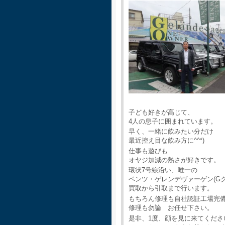
子ども好きが高じて、
4人の息子に囲まれています。
早く、一緒に飲みたい分だけ
最近控え目な飲み方に^^*)
仕事も遊びも
オヤジ加減の熱さが好きです。
環状7号線沿い、唯一の
ベンツ・ゲレンデヴァーゲン(G
買取から引取まで行います。
もちろん修理も自社認証工場完
修理も勿論 お任せ下さい。
是非、1度、顔を見に来てくださ