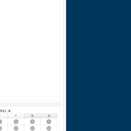
2011
»
T
F
S
S
4
5
6
7
1
12
13
14