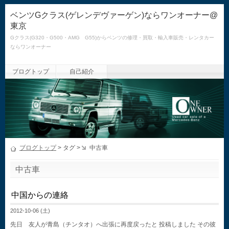
ベンツGクラス(ゲレンデヴァーゲン)ならワンオーナー@
東京
Gクラス(G320・G500・AMG G55)からベンツの修理・買取・輸入車販売・レンタカー
ならワンオーナー
ブログトップ
自己紹介
ブログトップ
> タグ >
中古車
中古車
中国からの連絡
2012-10-06 (土)
先日 友人が青島（チンタオ）へ出張に再度戻ったと 投稿しました その彼