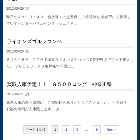
2012-08-29 (水)
昨日のＡＭ１０：４０ 会社近くの交差点にて信号待ち 最前部にて停車し
ていてセンターパネルインダッシュＴＶ...
ライオンズゴルフコンペ
2012-08-28 (火)
８月の２６日、２７日で城東ライオンズのコンペで長野県まで行って来まし
た。 ２６日１０：００亀戸発で今回は...
買取入庫予定！！ Ｇ５００ロング 神奈川県
2012-08-27 (月)
先週入庫の車も週末に ご契約頂きありがとうございました。 引き続き
お勧め車両が入庫致します。 来...
ページ 1 の 9
1
2
3
…
9
Next »