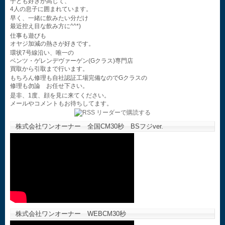
子ども好きが高じて、
4人の息子に囲まれています。
早く、一緒に飲みたい分だけ
最近控え目な飲み方に^^*)
仕事も遊びも
オヤジ加減の熱さが好きです。
環状7号線沿い、唯一の
ベンツ・ゲレンデヴァーゲン(Gクラス)専門店
買取から引取まで行います。
もちろん修理も自社認証工場完備なのでGクラスの
修理も勿論 お任せ下さい。
是非、1度、顔を見に来てください。
メールやコメントもお待ちしてます。
株式会社ワンオーナー 全国CM30秒 BSフジver.
株式会社ワンオーナー WEBCM30秒