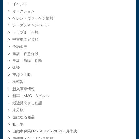
イベント
オークション
ゲレンデヴァーゲン情報
シーズンキャンペーン
トラブル 事故
中古車査定金額
予約販売
事故 任意保険
事故 故障 保険
余談
実録２４時
御報告
新入庫車情報
新車 AMG Mベンツ
最近見聞きした話
未分類
気になる商品
私し事
自動車保険(14-T-01845.201406月作成）
車種別メンテナンス情報