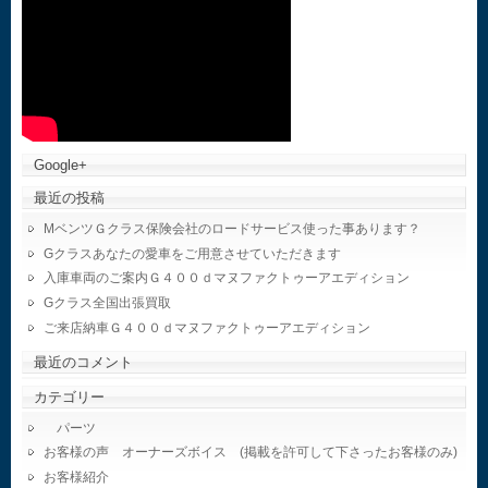
Google+
最近の投稿
MベンツＧクラス保険会社のロードサービス使った事あります？
Gクラスあなたの愛車をご用意させていただきます
入庫車両のご案内Ｇ４００ｄマヌファクトゥーアエディション
Gクラス全国出張買取
ご来店納車Ｇ４００ｄマヌファクトゥーアエディション
最近のコメント
カテゴリー
パーツ
お客様の声 オーナーズボイス (掲載を許可して下さったお客様のみ)
お客様紹介