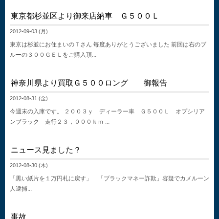
東京都杉並区より御来店納車 Ｇ５００Ｌ
2012-09-03 (月)
東京は杉並にお住まいのＴさん 毎度ありがとうございました 前回は右のブ
ルーの３００ＧＥＬをご購入頂...
神奈川県より買取Ｇ５００ロング 御報告
2012-08-31 (金)
今週末の入庫です。 ２００３ｙ ディーラー車 Ｇ５００Ｌ オプシリア
ンブラック 走行２３，０００ｋｍ ...
ニュース見ました？
2012-08-30 (木)
「黒い紙片を１万円札に戻す」 「ブラックマネー詐欺」容疑でカメルーン
人逮捕...
事故