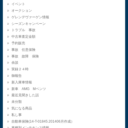
イベント
オークション
ゲレンデヴァーゲン情報
シーズンキャンペーン
トラブル 事故
中古車査定金額
予約販売
事故 任意保険
事故 故障 保険
余談
実録２４時
御報告
新入庫車情報
新車 AMG Mベンツ
最近見聞きした話
未分類
気になる商品
私し事
自動車保険(14-T-01845.201406月作成）
車種別メンテナンス情報