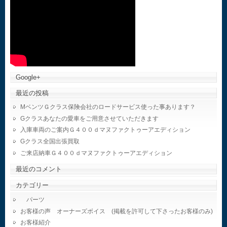
Google+
最近の投稿
MベンツＧクラス保険会社のロードサービス使った事あります？
Gクラスあなたの愛車をご用意させていただきます
入庫車両のご案内Ｇ４００ｄマヌファクトゥーアエディション
Gクラス全国出張買取
ご来店納車Ｇ４００ｄマヌファクトゥーアエディション
最近のコメント
カテゴリー
パーツ
お客様の声 オーナーズボイス (掲載を許可して下さったお客様のみ)
お客様紹介