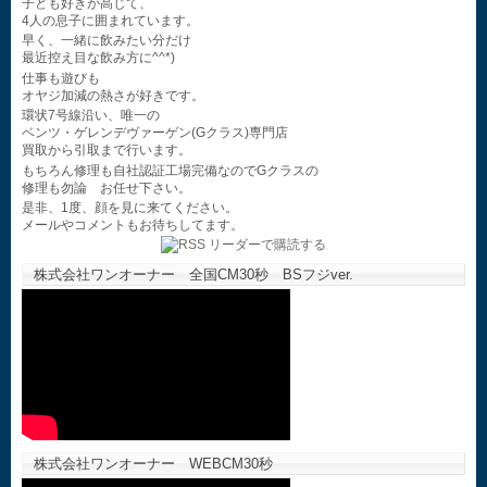
子ども好きが高じて、
4人の息子に囲まれています。
早く、一緒に飲みたい分だけ
最近控え目な飲み方に^^*)
仕事も遊びも
オヤジ加減の熱さが好きです。
環状7号線沿い、唯一の
ベンツ・ゲレンデヴァーゲン(Gクラス)専門店
買取から引取まで行います。
もちろん修理も自社認証工場完備なのでGクラスの
修理も勿論 お任せ下さい。
是非、1度、顔を見に来てください。
メールやコメントもお待ちしてます。
株式会社ワンオーナー 全国CM30秒 BSフジver.
株式会社ワンオーナー WEBCM30秒