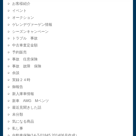
お客様紹介
イベント
オークション
ゲレンデヴァーゲン情報
シーズンキャンペーン
トラブル 事故
中古車査定金額
予約販売
事故 任意保険
事故 故障 保険
余談
実録２４時
御報告
新入庫車情報
新車 AMG Mベンツ
最近見聞きした話
未分類
気になる商品
私し事
自動車保険(14-T-01845.201406月作成）