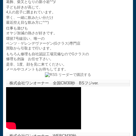
葛飾、柴又となりの新小岩^^)/
子ども好きが高じて、
4人の息子に囲まれています。
早く、一緒に飲みたい分だけ
最近控え目な飲み方に^^*)
仕事も遊びも
オヤジ加減の熱さが好きです。
環状7号線沿い、唯一の
ベンツ・ゲレンデヴァーゲン(Gクラス)専門店
買取から引取まで行います。
もちろん修理も自社認証工場完備なのでGクラスの
修理も勿論 お任せ下さい。
是非、1度、顔を見に来てください。
メールやコメントもお待ちしてます。
株式会社ワンオーナー 全国CM30秒 BSフジver.
株式会社ワンオーナー WEBCM30秒