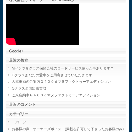
Google+
最近の投稿
MベンツＧクラス保険会社のロードサービス使った事あります？
Gクラスあなたの愛車をご用意させていただきます
入庫車両のご案内Ｇ４００ｄマヌファクトゥーアエディション
Gクラス全国出張買取
ご来店納車Ｇ４００ｄマヌファクトゥーアエディション
最近のコメント
カテゴリー
パーツ
お客様の声 オーナーズボイス (掲載を許可して下さったお客様のみ)