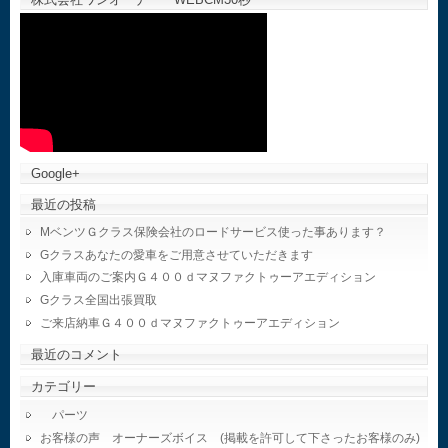
Google+
最近の投稿
MベンツＧクラス保険会社のロードサービス使った事あります？
Gクラスあなたの愛車をご用意させていただきます
入庫車両のご案内Ｇ４００ｄマヌファクトゥーアエディション
Gクラス全国出張買取
ご来店納車Ｇ４００ｄマヌファクトゥーアエディション
最近のコメント
カテゴリー
パーツ
お客様の声 オーナーズボイス (掲載を許可して下さったお客様のみ)