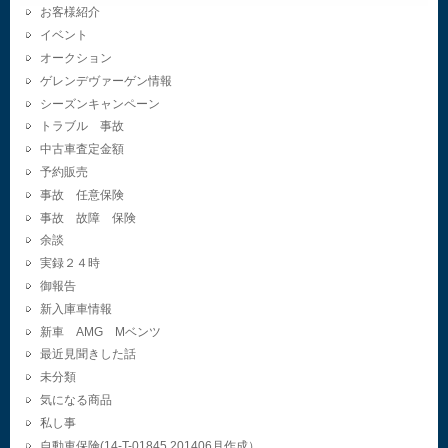
お客様紹介
イベント
オークション
ゲレンデヴァーゲン情報
シーズンキャンペーン
トラブル 事故
中古車査定金額
予約販売
事故 任意保険
事故 故障 保険
余談
実録２４時
御報告
新入庫車情報
新車 AMG Mベンツ
最近見聞きした話
未分類
気になる商品
私し事
自動車保険(14-T-01845.201406月作成）