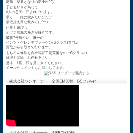
葛飾、柴又となりの新小岩^^)/
子ども好きが高じて、
4人の息子に囲まれています。
早く、一緒に飲みたい分だけ
最近控え目な飲み方に^^*)
仕事も遊びも
オヤジ加減の熱さが好きです。
環状7号線沿い、唯一の
ベンツ・ゲレンデヴァーゲン(Gクラス)専門店
買取から引取まで行います。
もちろん修理も自社認証工場完備なのでGクラスの
修理も勿論 お任せ下さい。
是非、1度、顔を見に来てください。
メールやコメントもお待ちしてます。
株式会社ワンオーナー 全国CM30秒 BSフジver.
株式会社ワンオーナー WEBCM30秒