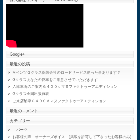
Google+
最近の投稿
MベンツＧクラス保険会社のロードサービス使った事あります？
Gクラスあなたの愛車をご用意させていただきます
入庫車両のご案内Ｇ４００ｄマヌファクトゥーアエディション
Gクラス全国出張買取
ご来店納車Ｇ４００ｄマヌファクトゥーアエディション
最近のコメント
カテゴリー
パーツ
お客様の声 オーナーズボイス (掲載を許可して下さったお客様のみ)