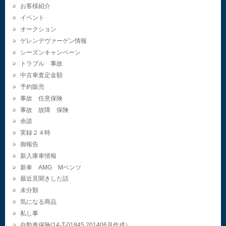
お客様紹介
イベント
オークション
ゲレンデヴァーゲン情報
シーズンキャンペーン
トラブル 事故
中古車査定金額
予約販売
事故 任意保険
事故 故障 保険
余談
実録２４時
御報告
新入庫車情報
新車 AMG Mベンツ
最近見聞きした話
未分類
気になる商品
私し事
自動車保険(14-T-01845.201406月作成）