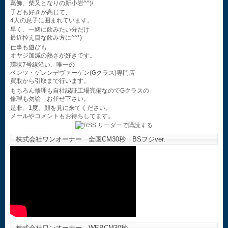
葛飾、柴又となりの新小岩^^)/
子ども好きが高じて、
4人の息子に囲まれています。
早く、一緒に飲みたい分だけ
最近控え目な飲み方に^^*)
仕事も遊びも
オヤジ加減の熱さが好きです。
環状7号線沿い、唯一の
ベンツ・ゲレンデヴァーゲン(Gクラス)専門店
買取から引取まで行います。
もちろん修理も自社認証工場完備なのでGクラスの
修理も勿論 お任せ下さい。
是非、1度、顔を見に来てください。
メールやコメントもお待ちしてます。
株式会社ワンオーナー 全国CM30秒 BSフジver.
株式会社ワンオーナー WEBCM30秒