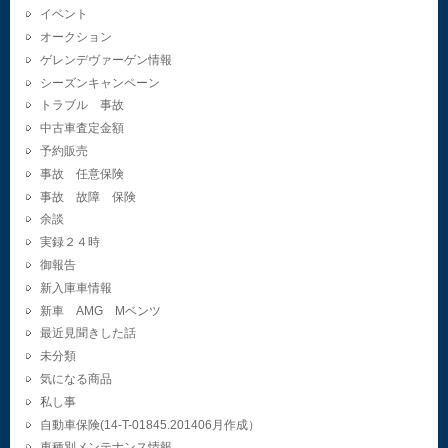
イベント
オークション
ゲレンデヴァーゲン情報
シーズンキャンペーン
トラブル 事故
中古車査定金額
予約販売
事故 任意保険
事故 故障 保険
余談
実録２４時
御報告
新入庫車情報
新車 AMG Mベンツ
最近見聞きした話
未分類
気になる商品
私し事
自動車保険(14-T-01845.201406月作成）
車種別メンテナンス情報