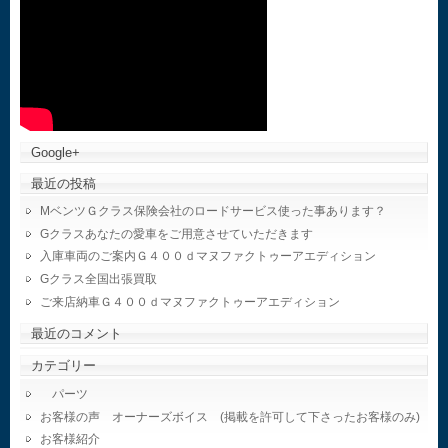
Google+
最近の投稿
MベンツＧクラス保険会社のロードサービス使った事あります？
Gクラスあなたの愛車をご用意させていただきます
入庫車両のご案内Ｇ４００ｄマヌファクトゥーアエディション
Gクラス全国出張買取
ご来店納車Ｇ４００ｄマヌファクトゥーアエディション
最近のコメント
カテゴリー
パーツ
お客様の声 オーナーズボイス (掲載を許可して下さったお客様のみ)
お客様紹介