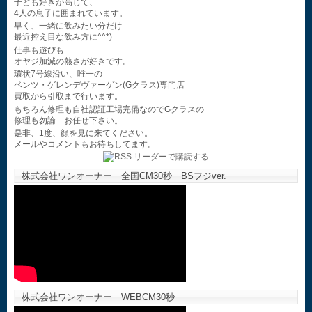
子ども好きが高じて、
4人の息子に囲まれています。
早く、一緒に飲みたい分だけ
最近控え目な飲み方に^^*)
仕事も遊びも
オヤジ加減の熱さが好きです。
環状7号線沿い、唯一の
ベンツ・ゲレンデヴァーゲン(Gクラス)専門店
買取から引取まで行います。
もちろん修理も自社認証工場完備なのでGクラスの
修理も勿論 お任せ下さい。
是非、1度、顔を見に来てください。
メールやコメントもお待ちしてます。
株式会社ワンオーナー 全国CM30秒 BSフジver.
株式会社ワンオーナー WEBCM30秒