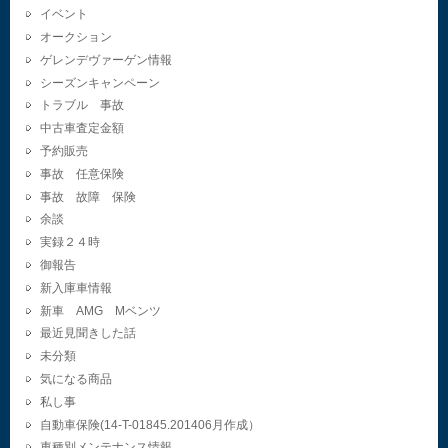
イベント
オークション
ゲレンデヴァーゲン情報
シーズンキャンペーン
トラブル 事故
中古車査定金額
予約販売
事故 任意保険
事故 故障 保険
余談
実録２４時
御報告
新入庫車情報
新車 AMG Mベンツ
最近見聞きした話
未分類
気になる商品
私し事
自動車保険(14-T-01845.201406月作成）
車種別メンテナンス情報