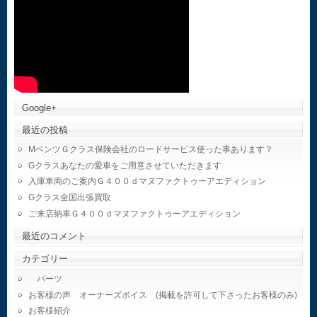
Google+
最近の投稿
MベンツＧクラス保険会社のロードサービス使った事あります？
Gクラスあなたの愛車をご用意させていただきます
入庫車両のご案内Ｇ４００ｄマヌファクトゥーアエディション
Gクラス全国出張買取
ご来店納車Ｇ４００ｄマヌファクトゥーアエディション
最近のコメント
カテゴリー
パーツ
お客様の声 オーナーズボイス (掲載を許可して下さったお客様のみ)
お客様紹介