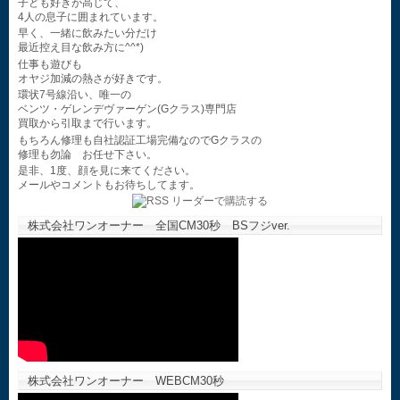
子ども好きが高じて、
4人の息子に囲まれています。
早く、一緒に飲みたい分だけ
最近控え目な飲み方に^^*)
仕事も遊びも
オヤジ加減の熱さが好きです。
環状7号線沿い、唯一の
ベンツ・ゲレンデヴァーゲン(Gクラス)専門店
買取から引取まで行います。
もちろん修理も自社認証工場完備なのでGクラスの
修理も勿論 お任せ下さい。
是非、1度、顔を見に来てください。
メールやコメントもお待ちしてます。
株式会社ワンオーナー 全国CM30秒 BSフジver.
株式会社ワンオーナー WEBCM30秒