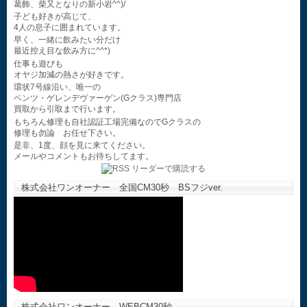
葛飾、柴又となりの新小岩^^)/
子ども好きが高じて、
4人の息子に囲まれています。
早く、一緒に飲みたい分だけ
最近控え目な飲み方に^^*)
仕事も遊びも
オヤジ加減の熱さが好きです。
環状7号線沿い、唯一の
ベンツ・ゲレンデヴァーゲン(Gクラス)専門店
買取から引取まで行います。
もちろん修理も自社認証工場完備なのでGクラスの
修理も勿論 お任せ下さい。
是非、1度、顔を見に来てください。
メールやコメントもお待ちしてます。
株式会社ワンオーナー 全国CM30秒 BSフジver.
株式会社ワンオーナー WEBCM30秒