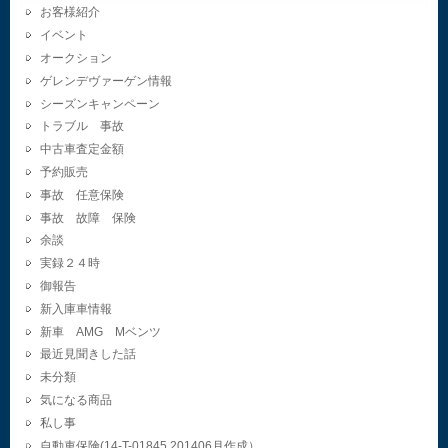
お客様紹介
イベント
オークション
ゲレンデヴァーゲン情報
シーズンキャンペーン
トラブル 事故
中古車査定金額
予約販売
事故 任意保険
事故 故障 保険
余談
実録２４時
御報告
新入庫車情報
新車 AMG Mベンツ
最近見聞きした話
未分類
気になる商品
私し事
自動車保険(14-T-01845.201406月作成）