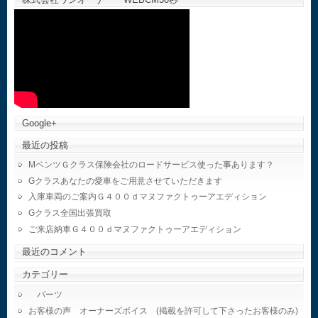
Google+
最近の投稿
MベンツＧクラス保険会社のロードサービス使った事あります？
Gクラスあなたの愛車をご用意させていただきます
入庫車両のご案内Ｇ４００ｄマヌファクトゥーアエディション
Gクラス全国出張買取
ご来店納車Ｇ４００ｄマヌファクトゥーアエディション
最近のコメント
カテゴリー
パーツ
お客様の声 オーナーズボイス (掲載を許可して下さったお客様のみ)