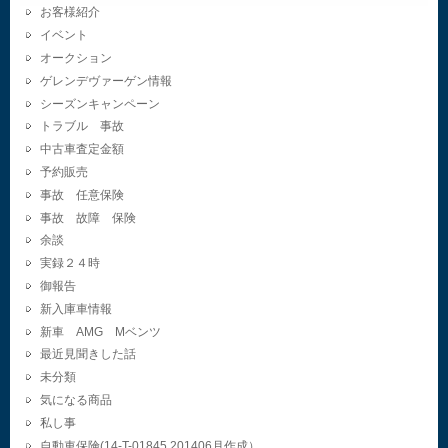
お客様紹介
イベント
オークション
ゲレンデヴァーゲン情報
シーズンキャンペーン
トラブル 事故
中古車査定金額
予約販売
事故 任意保険
事故 故障 保険
余談
実録２４時
御報告
新入庫車情報
新車 AMG Mベンツ
最近見聞きした話
未分類
気になる商品
私し事
自動車保険(14-T-01845.201406月作成）