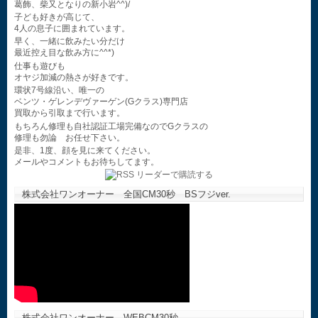
葛飾、柴又となりの新小岩^^)/
子ども好きが高じて、
4人の息子に囲まれています。
早く、一緒に飲みたい分だけ
最近控え目な飲み方に^^*)
仕事も遊びも
オヤジ加減の熱さが好きです。
環状7号線沿い、唯一の
ベンツ・ゲレンデヴァーゲン(Gクラス)専門店
買取から引取まで行います。
もちろん修理も自社認証工場完備なのでGクラスの
修理も勿論 お任せ下さい。
是非、1度、顔を見に来てください。
メールやコメントもお待ちしてます。
株式会社ワンオーナー 全国CM30秒 BSフジver.
株式会社ワンオーナー WEBCM30秒