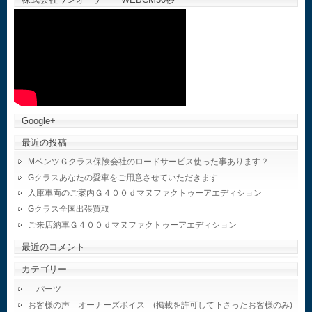
Google+
最近の投稿
MベンツＧクラス保険会社のロードサービス使った事あります？
Gクラスあなたの愛車をご用意させていただきます
入庫車両のご案内Ｇ４００ｄマヌファクトゥーアエディション
Gクラス全国出張買取
ご来店納車Ｇ４００ｄマヌファクトゥーアエディション
最近のコメント
カテゴリー
パーツ
お客様の声 オーナーズボイス (掲載を許可して下さったお客様のみ)