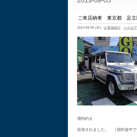
2013-09-05
ご来店納車 東京都 足立
2013-09-05 (木)
お客様紹介
メルセ
償特約を
追加されました。 （契約途中で