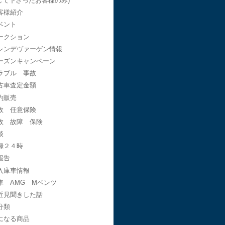
して下さったお客様のみ)
客様紹介
ベント
ークション
レンデヴァーゲン情報
ーズンキャンペーン
ラブル 事故
古車査定金額
約販売
故 任意保険
故 故障 保険
談
録２４時
報告
入庫車情報
車 AMG Mベンツ
近見聞きした話
分類
になる商品