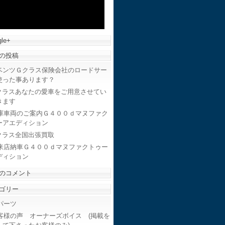
le+
の投稿
ベンツＧクラス保険会社のロードサー
使った事あります？
クラスあなたの愛車をご用意させてい
きます
庫車両のご案内Ｇ４００ｄマヌファク
ーアエディション
クラス全国出張買取
来店納車Ｇ４００ｄマヌファクトゥー
ディション
のコメント
ゴリー
ーツ
客様の声 オーナーズボイス (掲載を