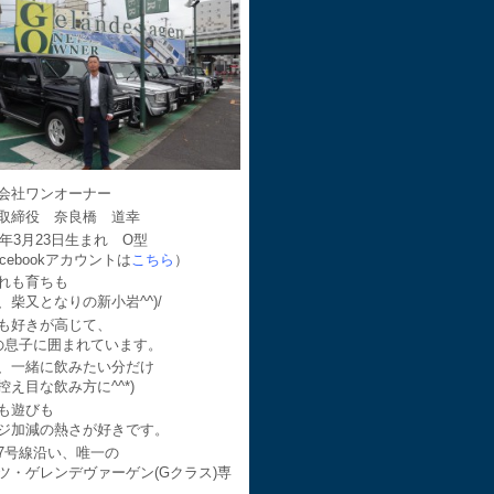
会社ワンオーナー
取締役 奈良橋 道幸
64年3月23日生まれ O型
acebookアカウントは
こちら
）
れも育ちも
、柴又となりの新小岩^^)/
も好きが高じて、
の息子に囲まれています。
、一緒に飲みたい分だけ
控え目な飲み方に^^*)
も遊びも
ジ加減の熱さが好きです。
7号線沿い、唯一の
ツ・ゲレンデヴァーゲン(Gクラス)専