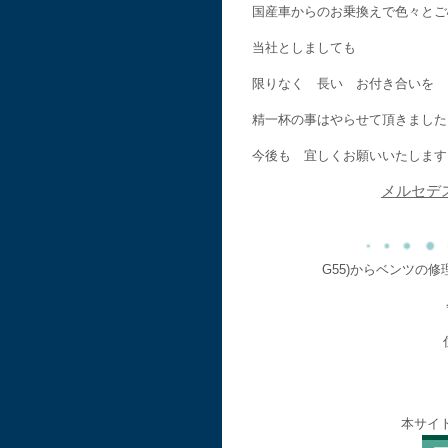
国産車からのお乗換えで色々とご
当社としましても
限りなく 長い お付き合いを 
精一杯の事はやらせて頂きました
今後も 宜しくお願いいたします
メルセデ
G55)からベンツの
本サイ