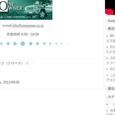
Goog
e-mail:
info@oneowner.co.jp
最近
営業時間 9:00～19:00
M
ビス
G
ただ
入
トゥ
ック（クローズ）:
0
G
ご
アエ
2013-09-05
最近
カテ
パ
お