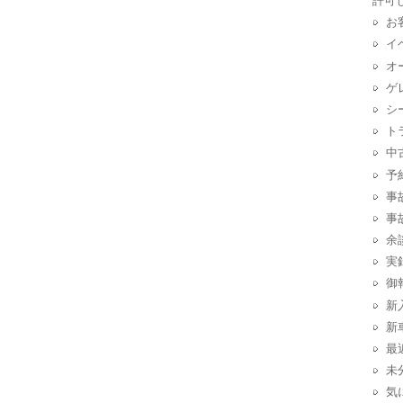
許可
お
イ
オ
ゲ
シ
ト
中
予
事
事
余
実
御
新
新
最
未
気