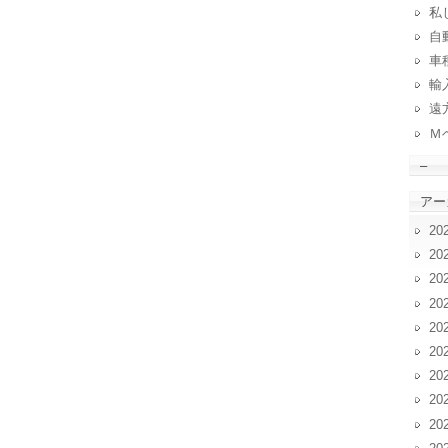
私
自動
車
輸
遠
Ｍ
–
アー
20
20
20
20
20
20
20
20
20