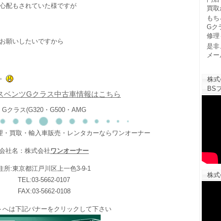
心配もされていた様ですが
買取
もち
Gク
修理
お願いしたいですから
是非
メー
。
株式
BSフ
スベンツGクラス中古車情報はこちら
Gクラス(G320・G500・AMG
修理・買取・輸入車販売・レンタカーならワンオーナー
会社名：株式会社
ワンオーナー
住所:東京都江戸川区上一色3-9-1
株式
TEL:03-5662-0107
FAX:03-5662-0108
トへは下記バナーをクリックして下さい