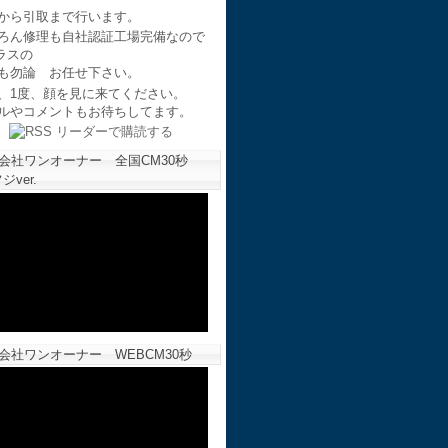
から引取まで行います。
ろん修理も自社認証工場完備なので
ラスの
も勿論 お任せ下さい。
、1度、顔を見に来てください。
ルやコメントもお待ちしてます。
会社ワンオーナー 全国CM30秒
ジver.
会社ワンオーナー WEBCM30秒