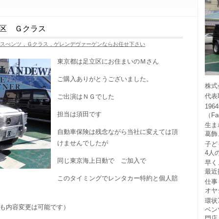
区 Ｇクラス
デスべンツ，Ｇクラス，ゲレンデヴァーゲンならお任せ下さい
東京都は足立区にお住まいのＭさん
ご購入ありがとうございました。
株式
代表
ご出演はＮＧでした
19
担当は須田です
（F
生ま
自動車保険は残念ながら当社に変えては頂
葛飾
けませんでしたが
子ど
4人
同じ東京海上日動で ご加入で
早く
最近
このタイミングでレンタカー特約と個人賠
仕事
オヤ
環状
も内容変更は可能です）
ベン
門店