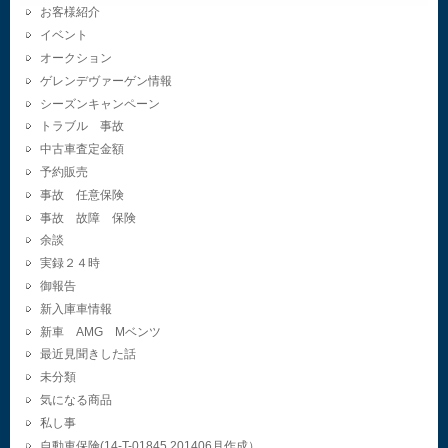
お客様紹介
イベント
オークション
ゲレンデヴァーゲン情報
シーズンキャンペーン
トラブル 事故
中古車査定金額
予約販売
事故 任意保険
事故 故障 保険
余談
実録２４時
御報告
新入庫車情報
新車 AMG Mベンツ
最近見聞きした話
未分類
気になる商品
私し事
自動車保険(14-T-01845.201406月作成）