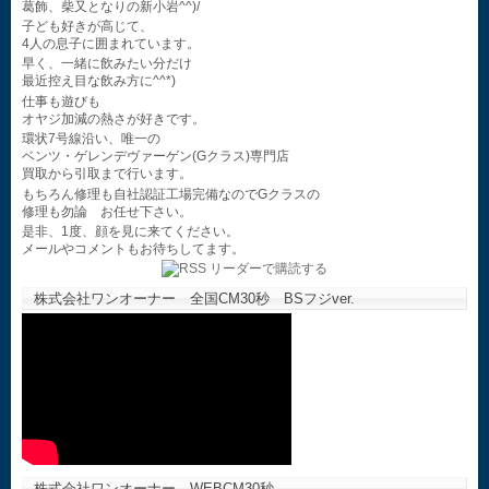
葛飾、柴又となりの新小岩^^)/
子ども好きが高じて、
4人の息子に囲まれています。
早く、一緒に飲みたい分だけ
最近控え目な飲み方に^^*)
仕事も遊びも
オヤジ加減の熱さが好きです。
環状7号線沿い、唯一の
ベンツ・ゲレンデヴァーゲン(Gクラス)専門店
買取から引取まで行います。
もちろん修理も自社認証工場完備なのでGクラスの
修理も勿論 お任せ下さい。
是非、1度、顔を見に来てください。
メールやコメントもお待ちしてます。
株式会社ワンオーナー 全国CM30秒 BSフジver.
株式会社ワンオーナー WEBCM30秒