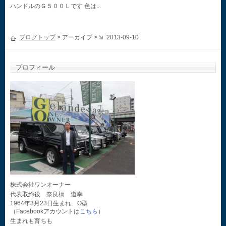
ハンドルのＧ５００Ｌです 色は...
ブログトップ
> アーカイブ >
2013-09-10
プロフィール
株式会社ワンオーナー
代表取締役 奈良橋 道幸
1964年3月23日生まれ O型
（Facebookアカウントは
こちら
）
生まれも育ちも