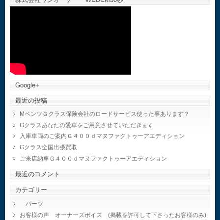
Google+
最近の投稿
MベンツＧクラス保険会社のロードサービス使った事あります？
Gクラスあなたの愛車をご用意させていただきます
入庫車両のご案内Ｇ４００ｄマヌファクトゥーアエディション
Gクラス全国出張買取
ご来店納車Ｇ４００ｄマヌファクトゥーアエディション
最近のコメント
カテゴリー
パーツ
お客様の声 オーナーズボイス (掲載を許可して下さったお客様のみ)