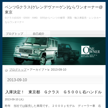
ベンツGクラス(ゲレンデヴァーゲン)ならワンオーナー@
東京
Gクラス(G320・G500・AMG G55)からベンツの修理・買取・輸入車販売・レンタカー
ならワンオーナー
ブログトップ
自己紹介
ブログトップ
> アーカイブ >
2013-09-10
2013-09-10
入庫決定！ 東京都 Ｇクラス Ｇ５００Ｌ右ハンドル
2013-09-10 (火)
昨年 当社では販売した車両です。 ２０００ｙモデル ディーラー車 右