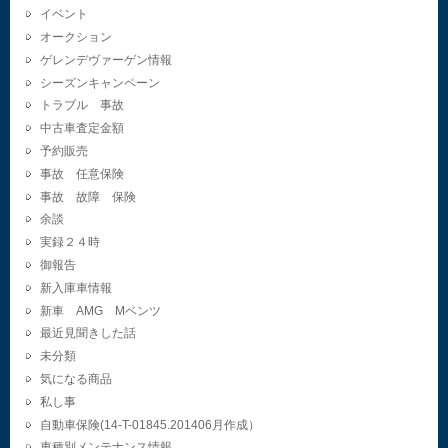
イベント
オークション
ゲレンデヴァーゲン情報
シーズンキャンペーン
トラブル 事故
中古車査定金額
予約販売
事故 任意保険
事故 故障 保険
余談
実録２４時
御報告
新入庫車情報
新車 AMG Mベンツ
最近見聞きした話
未分類
気になる商品
私し事
自動車保険(14-T-01845.201406月作成）
車種別メンテナンス情報