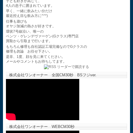
子ども好きが高じて、
4人の息子に囲まれています。
早く、一緒に飲みたい分だけ
最近控え目な飲み方に^^*)
仕事も遊びも
オヤジ加減の熱さが好きです。
環状7号線沿い、唯一の
ベンツ・ゲレンデヴァーゲン(Gクラス)専門店
買取から引取まで行います。
もちろん修理も自社認証工場完備なのでGクラスの
修理も勿論 お任せ下さい。
是非、1度、顔を見に来てください。
メールやコメントもお待ちしてます。
株式会社ワンオーナー 全国CM30秒 BSフジver.
株式会社ワンオーナー WEBCM30秒