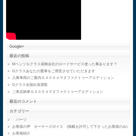
Google+
最近の投稿
MベンツＧクラス保険会社のロードサービス使った事あります？
Gクラスあなたの愛車をご用意させていただきます
入庫車両のご案内Ｇ４００ｄマヌファクトゥーアエディション
Gクラス全国出張買取
ご来店納車Ｇ４００ｄマヌファクトゥーアエディション
最近のコメント
カテゴリー
パーツ
お客様の声 オーナーズボイス (掲載を許可して下さったお客様のみ)
お客様紹介