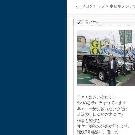
ブログトップ
>
車種別メンテ
プロフィール
子ども好きが高じて、
4人の息子に囲まれています。
早く、一緒に飲みたい分だけ
最近控え目な飲み方に^^*)
仕事も遊びも
オヤジ加減の熱さが好きです。
環状7号線沿い、唯一の