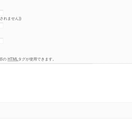
されません))
部の
HTML
タグが使用できます。