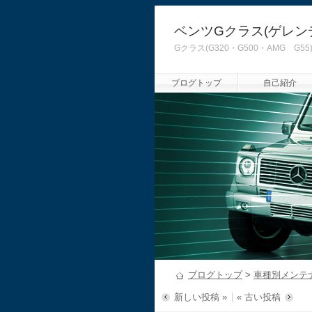
ベンツGクラス(ゲレン
Gクラス(G320・G500・AMG
ブログトップ
自己紹介
ブログトップ
>
車種別メンテ
新しい投稿 »
« 古い投稿