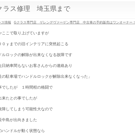
クラス修理 埼玉県まで
ンス情報
Gクラス専門店 ゲレンデヴァーゲン専門店 中古車の予約販売はワンオーナー
かここで取り上げていますが
００ｙまでの旧インテリアに突然起こる
ドルロックの解除が出来なくなる故障です
先日納車間もないお客さんからの連絡あり
社の駐車場でハンドルロックが解除出来なくなった」
事でしたが １時間程の格闘で
出来たとの事でしたが
故障してしまう可能性大なので
長中島が出向きました
のハンドルが動く状態なら