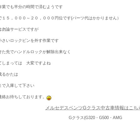
作業でも半分の時間で済むようです
で１５，０００～２０，０００円位です(パーツ代はかかりません）
は勿論サービスですが
小さいロックピンを外す作業です
けた先でハンドルロックが解除出来なく
てしまっては 大変ですよね
成るかたは
まで入庫して下さい
連絡お待ちしております。
メルセデスベンツGクラス中古車情報はこち
Gクラス(G320・G500・AMG