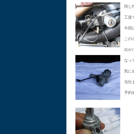
同じ
工賃
今回
この
出か
なっ
気に
当社
予約