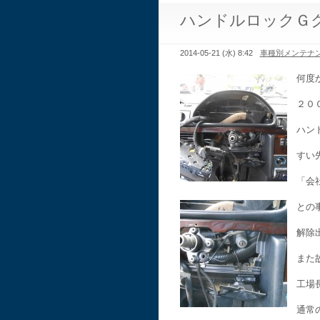
ハンドルロックＧ
2014-05-21 (水) 8:42
車種別メンテナ
何度
２０
ハン
すい
「会
との
解除
また
工場
通常