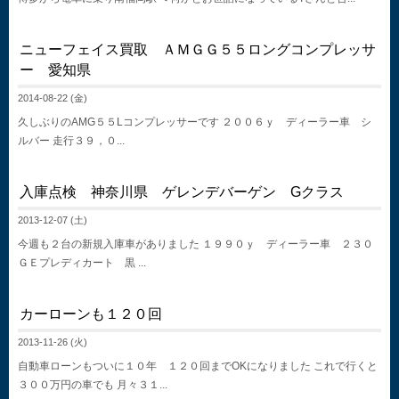
ニューフェイス買取 ＡＭＧＧ５５ロングコンプレッサ
ー 愛知県
2014-08-22 (金)
久しぶりのAMG５５Lコンプレッサーです ２００６ｙ ディーラー車 シ
ルバー 走行３９，０...
入庫点検 神奈川県 ゲレンデバーゲン Gクラス
2013-12-07 (土)
今週も２台の新規入庫車がありました １９９０ｙ ディーラー車 ２３０
ＧＥプレディカート 黒 ...
カーローンも１２０回
2013-11-26 (火)
自動車ローンもついに１０年 １２０回までOKになりました これで行くと
３００万円の車でも 月々３１...