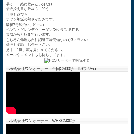
早く、一緒に飲みたい分だけ
最近控え目な飲み方に^^*)
仕事も遊びも
オヤジ加減の熱さが好きです。
環状7号線沿い、唯一の
ベンツ・ゲレンデヴァーゲン(Gクラス)専門店
買取から引取まで行います。
もちろん修理も自社認証工場完備なのでGクラスの
修理も勿論 お任せ下さい。
是非、1度、顔を見に来てください。
メールやコメントもお待ちしてます。
株式会社ワンオーナー 全国CM30秒 BSフジver.
株式会社ワンオーナー WEBCM30秒