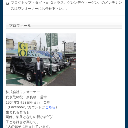
ブログトップ
> タグ >
Ｇクラス、ゲレンデヴァーゲン、のメンテナン
スはワンオーナーにお任せ下さい。。
プロフィール
株式会社ワンオーナー
代表取締役 奈良橋 道幸
1964年3月23日生まれ O型
（Facebookアカウントは
こちら
）
生まれも育ちも
葛飾、柴又となりの新小岩^^)/
子ども好きが高じて、
4人の息子に囲まれています。