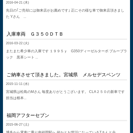
2016-04-21 (木)
先日の｢ご売却には御来店がお薦めです｣ 正にその様な車で御来店頂きまし
た Yさん ...
入庫車両 Ｇ３５０ＤＴＢ
2016-03-22 (火)
またまた希少車の入庫です １９９５ｙ G350ディーゼルターボ ブルーブラ
ック 黒革シート ...
ご納車させて頂きました。宮城県 メルセデスベンツ
2015-11-11 (水)
宮城県は松島のMさん 毎度ありがとうございます。 CLA２５０の新車です
担当は根本...
福岡アフターセブン
2015-06-27 (土)
博多から電車に乗り南福岡駅へ 何かとお世話になっているTさんと合...