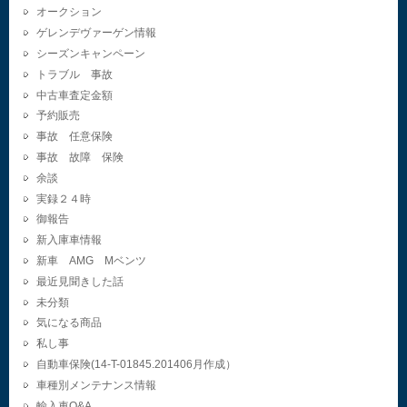
オークション
ゲレンデヴァーゲン情報
シーズンキャンペーン
トラブル 事故
中古車査定金額
予約販売
事故 任意保険
事故 故障 保険
余談
実録２４時
御報告
新入庫車情報
新車 AMG Mベンツ
最近見聞きした話
未分類
気になる商品
私し事
自動車保険(14-T-01845.201406月作成）
車種別メンテナンス情報
輸入車Q&A