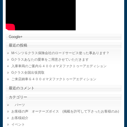
Google+
最近の投稿
MベンツＧクラス保険会社のロードサービス使った事あります？
Gクラスあなたの愛車をご用意させていただきます
入庫車両のご案内Ｇ４００ｄマヌファクトゥーアエディション
Gクラス全国出張買取
ご来店納車Ｇ４００ｄマヌファクトゥーアエディション
最近のコメント
カテゴリー
パーツ
お客様の声 オーナーズボイス (掲載を許可して下さったお客様のみ)
お客様紹介
イベント