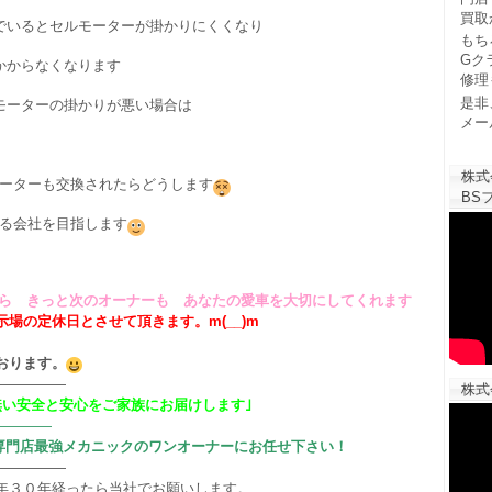
買取
でいるとセルモーターが掛かりにくくなり
もち
Gク
かからなくなります
修理
是非
モーターの掛かりが悪い場合は
メー
株式
ーターも交換されたらどうします
BSフ
る会社を目指します
ら きっと次のオーナーも あなたの愛車を大切にしてくれます
場の定休日とさせて頂きます。m(__)m
おります。
—————
株式
無い安全と安心をご家族にお届けします｣
————
専門店最強メカニックのワンオーナーにお任せ下さい！
—————
年３０年経ったら当社でお願いします。