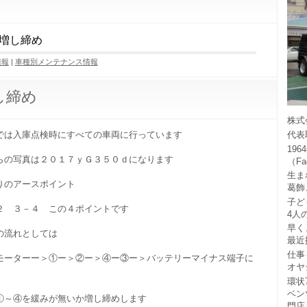
増し締め
情報
|
車種別メンテナンス情報
し締め
株式
では入庫点検時にすべての車両に行っています
代表
19
らの写真は２０１７ｙＧ３５０ｄになります
（F
生ま
りのアースポイント
葛飾
子ど
２ ３－４ この４ポイントです
4人
早く
の流れとしては
最近
仕事
モーターー＞①ー＞②ー＞④ー③ー＞バッテリーマイナス端子に
オヤ
環状
ベン
①～④を緩みが無いか増し締めします
門店