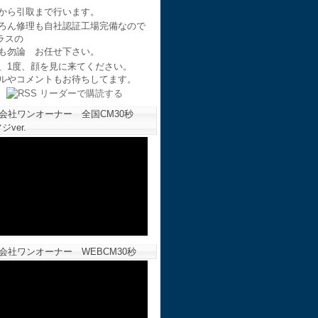
から引取まで行います。
ろん修理も自社認証工場完備なので
ラスの
も勿論 お任せ下さい。
、1度、顔を見に来てください。
ルやコメントもお待ちしてます。
会社ワンオーナー 全国CM30秒
ジver.
会社ワンオーナー WEBCM30秒