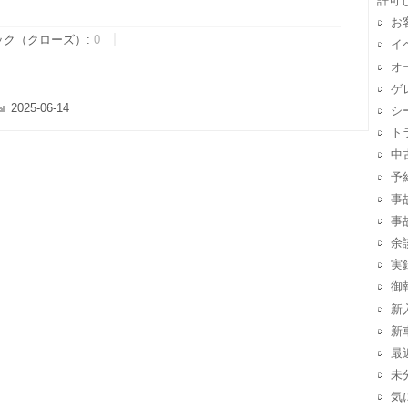
許可
お
ック（クローズ）:
0
イ
オ
ゲ
2025-06-14
シ
ト
中
予
事
事
余
実
御
新
新
最
未
気