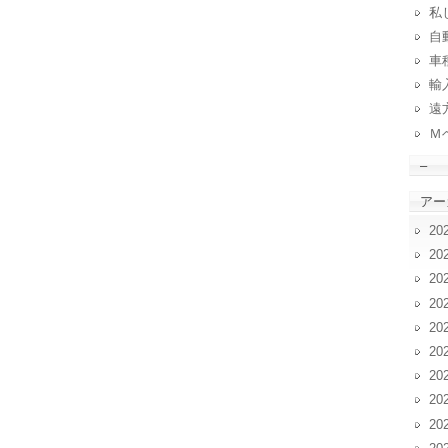
私
自動
車
輸
遠
Ｍ
–
アー
20
20
20
20
20
20
20
20
20