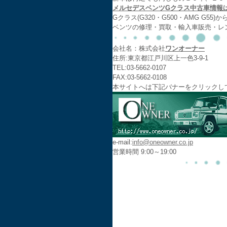
メルセデスベンツGクラス中古車情報
Gクラス(G320・G500・AMG G55)か
ベンツの修理・買取・輸入車販売・レ
会社名：株式会社
ワンオーナー
住所:東京都江戸川区上一色3-9-1
TEL:03-5662-0107
FAX:03-5662-0108
本サイトへは下記バナーをクリックし
e-mail:
info@oneowner.co.jp
営業時間 9:00～19:00