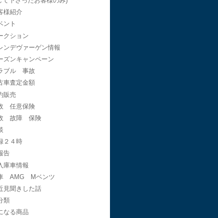
して下さったお客様のみ)
客様紹介
ベント
ークション
レンデヴァーゲン情報
ーズンキャンペーン
ラブル 事故
古車査定金額
約販売
故 任意保険
故 故障 保険
談
録２４時
報告
入庫車情報
車 AMG Mベンツ
近見聞きした話
分類
になる商品