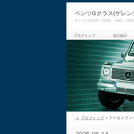
ベンツGクラス(ゲレン
Gクラス(G320・G500・AMG
ブログトップ
自己紹介
ブログトップ
> アーカイブ >