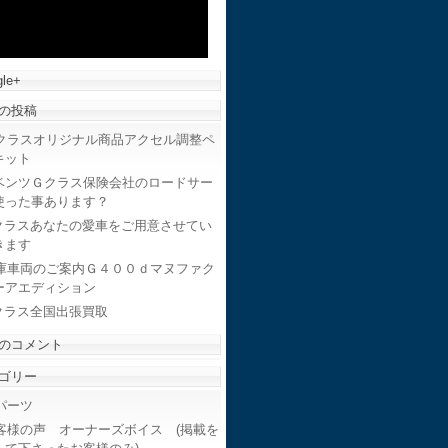
le+
の投稿
クラスオリジナル商品アクセル調整ペ
キット
ベンツＧクラス保険会社のロードサー
使った事あります？
クラスあなたの愛車をご用意させてい
きます
庫車両のご案内Ｇ４００ｄマヌファク
ーアエディション
クラス全国出張買取
のコメント
ゴリー
ーツ
客様の声 オーナーズボイス (掲載を