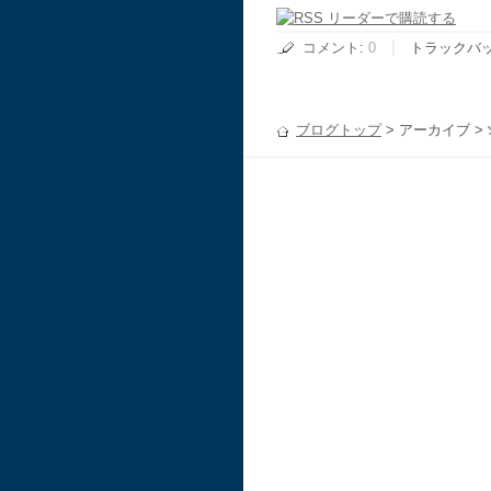
コメント
:
0
トラックバ
ブログトップ
> アーカイブ >