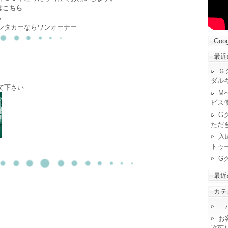
はこちら
ら
ンタカーならワンオーナー
Goog
最近
Ｇ
ダル
て下さい
M
ビス
G
ただ
入
トゥ
G
最近
カテ
パ
お