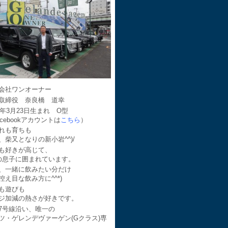
会社ワンオーナー
取締役 奈良橋 道幸
64年3月23日生まれ O型
acebookアカウントは
こちら
）
れも育ちも
、柴又となりの新小岩^^)/
も好きが高じて、
の息子に囲まれています。
、一緒に飲みたい分だけ
控え目な飲み方に^^*)
も遊びも
ジ加減の熱さが好きです。
7号線沿い、唯一の
ツ・ゲレンデヴァーゲン(Gクラス)専