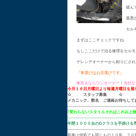
緩ん
最悪
セル
まずはここチェックですね
もしここだけで治る修理をセルモ
ゲレンデオーナーから頼りにされ
『車選びはお店選びです』
車売るならワンオーナー！当社な
今月１６日月曜日より毎週月曜日を展示
☆ スタッフ募集 ☆
メカニック、数名 ご連絡お待ちして
—————————————————
｢変わらないスタイルそれはこれ以上
—————————————————
年間１０００台のGクラスを手掛ける
—————————————————
新車は何処でも同じもの１０年、２０