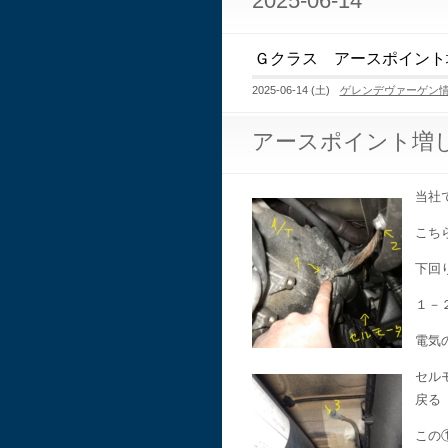
2025-06-14
Ｇクラス アースポイント
2025-06-14 (土)
ゲレンデヴァーゲン
アースポイント増
当社
こち
下回
１－
電気
セル
戻る
この