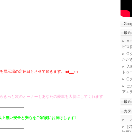
Goog
最近
M
ビス
G
ただ
入
展示場の定休日とさせて頂きます。m(__)m
トゥ
G
ご
アエ
らきっと次のオーナーもあなたの愛車を大切にしてくれます
最近
——————-
カテ
以上無い安全と安心をご家族にお届けします｣
パ
お
——————-