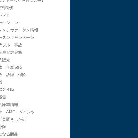
して下さったお客様のみ)
客様紹介
ベント
ークション
レンデヴァーゲン情報
ーズンキャンペーン
ラブル 事故
古車査定金額
約販売
故 任意保険
故 故障 保険
談
録２４時
報告
入庫車情報
車 AMG Mベンツ
近見聞きした話
分類
になる商品