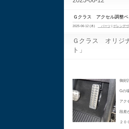
2025-06-12
Ｇクラス アクセル調整ペ
2025-06-12 (木)
パーツ
|
ゲレンデヴ
Ｇクラス オリジ
ト」
御好
Gの
アク
段差
２０