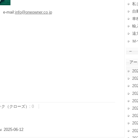
私
自動
e-mail:
info@oneowner.co.jp
車
輸
遠
Ｍ
–
アー
20
20
20
20
20
ック（クローズ）:
0
20
20
20
2025-06-12
20