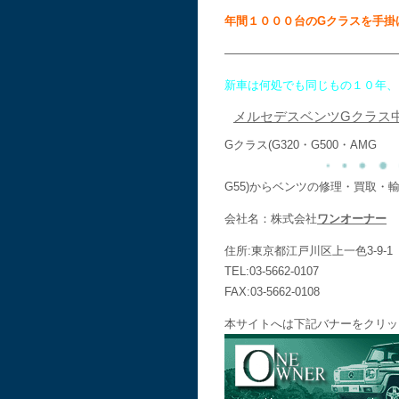
年間１０００台のGクラスを手掛
———————————————
新車は何処でも同じもの１０年、
メルセデスベンツGクラス
Gクラス(G320・G500・AMG
G55)からベンツの修理・買取
会社名：株式会社
ワンオーナー
住所:東京都江戸川区上一色3-9-1
TEL:03-5662-0107
FAX:03-5662-0108
本サイトへは下記バナーをクリッ