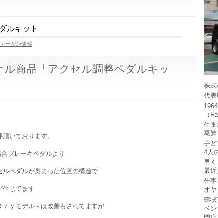
ダルキット
ァーゲン情報
ナル商品「アクセル調整ペダルキッ
株式
代表
19
（F
生ま
葛飾
評頂いております。
子ど
4人
場合ブレーキペダルより
早く
最近
セルペダルが奥まった位置の構造で
仕事
が生じてます
オヤ
環状
０７ｙモデル～は改善もされてますが
ベン
門店