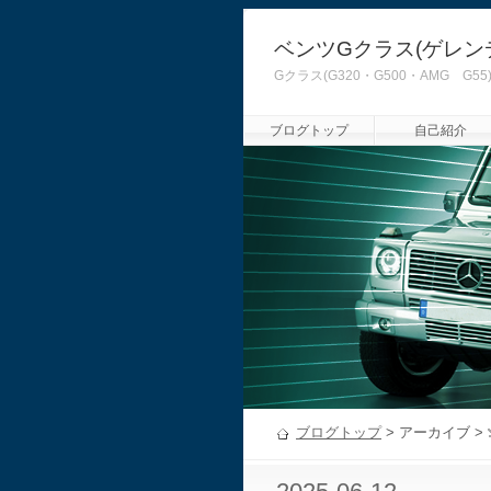
ベンツGクラス(ゲレン
Gクラス(G320・G500・AMG
ブログトップ
自己紹介
ブログトップ
> アーカイブ >