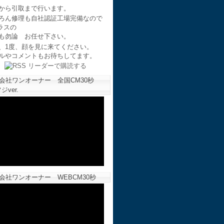
から引取まで行います。
ろん修理も自社認証工場完備なので
ラスの
も勿論 お任せ下さい。
、1度、顔を見に来てください。
ルやコメントもお待ちしてます。
会社ワンオーナー 全国CM30秒
ジver.
会社ワンオーナー WEBCM30秒