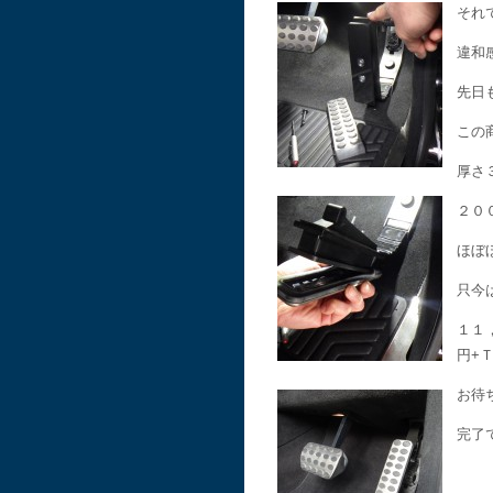
それ
違和
先日
この
厚さ
２０
ほぼ
只今
１１
円+
お待
完了