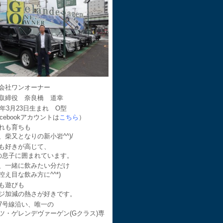
会社ワンオーナー
取締役 奈良橋 道幸
64年3月23日生まれ O型
acebookアカウントは
こちら
）
れも育ちも
、柴又となりの新小岩^^)/
も好きが高じて、
の息子に囲まれています。
、一緒に飲みたい分だけ
控え目な飲み方に^^*)
も遊びも
ジ加減の熱さが好きです。
7号線沿い、唯一の
ツ・ゲレンデヴァーゲン(Gクラス)専