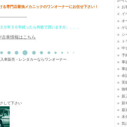
許可
ける専門店最強メカニックのワンオーナーにお任せ下さい！
お
イ
———————-
オ
２０年３０年経ったら何処で買いますか、、、、
ゲ
シ
中古車情報はこちら
ト
中
予
・輸入車販売・レンタカーならワンオーナー
事
事
余
実
御
新
クして下さい
新
最
未
気