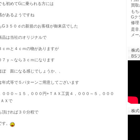
でも初めてGに乗られる方には
買取
もち
感があるようですね
Gク
修理
もG３５０ｄの新規のお客様が御来店でした
是非
メー
商品は当社のオリジナルで
３ｃｍと４ｃｍの物がありますが
株式
BSフ
０７ｙ～なら３ｃｍになります
ほぼ 面になる感じでしょうか、、
は年式等で５パターンご用意してございます
，０００～１５，０００円+ＴＡＸ工賃４，０００～５，０００
ＴＡＸで
株式
ち頂ければ３０分程で
です。