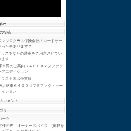
le+
の投稿
ベンツＧクラス保険会社のロードサー
使った事あります？
クラスあなたの愛車をご用意させてい
きます
庫車両のご案内Ｇ４００ｄマヌファク
ーアエディション
クラス全国出張買取
来店納車Ｇ４００ｄマヌファクトゥー
ディション
のコメント
ゴリー
ーツ
客様の声 オーナーズボイス (掲載を