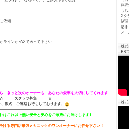
 （出来れば、なるべく、、ご購入下さい(笑)）
買取
もち
Gク
ご依頼
修理
是非
メー
かラインかFAXで送って下さい
株式
BSフ
ら きっと次のオーナーも あなたの愛車を大切にしてくれます
☆ スタッフ募集 ☆
株式
ク、数名 ご連絡お待ちしております。
——————————————————
それはこれ以上無い安全と安心をご家族にお届けします｣
——————————————————
掛ける専門店最強メカニックのワンオーナーにお任せ下さい！