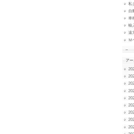
私
自動
車
輸
遠
Ｍ
–
アー
20
20
20
20
20
20
20
20
20