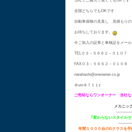
当社でご購入で無くてもOKです
全国どちらでもOKです
自動車保険の見直し 見積もりの
お待ちしております。
今ご加入の証券と車検証をメール
TEL０３－５６６２－０１０７
FAX０３－５６６２－０１０８
narahashi@oneowner.co.jp
＠uro８７１１z
ご売却ならワンオーナー 当社な
メカニッ
————
｢変わらないスタイル
———
年間１０００台のGクラスを手