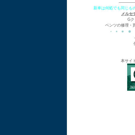
————
新車は何処でも同じも
メルセ
Gク
ベンツの修理・
本サイ