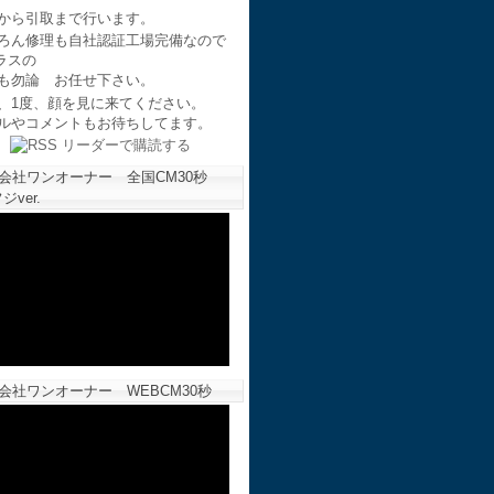
から引取まで行います。
ろん修理も自社認証工場完備なので
ラスの
も勿論 お任せ下さい。
、1度、顔を見に来てください。
ルやコメントもお待ちしてます。
会社ワンオーナー 全国CM30秒
ジver.
会社ワンオーナー WEBCM30秒