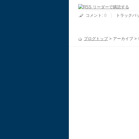
コメント
:
0
トラックバ
ブログトップ
> アーカイブ >