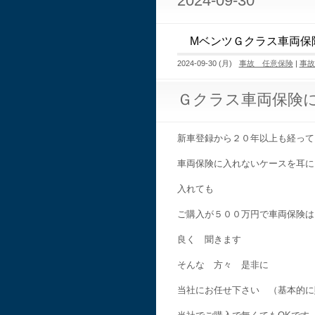
2024-09-30
MベンツＧクラス車両保
2024-09-30 (月)
事故 任意保険
|
事故
Ｇクラス車両保険
新車登録から２０年以上も経って
車両保険に入れないケースを耳に
入れても
ご購入が５００万円で車両保険は
良く 聞きます
そんな 方々 是非に
当社にお任せ下さい （基本的に