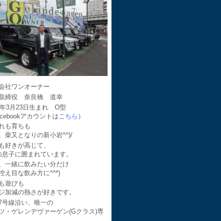
会社ワンオーナー
取締役 奈良橋 道幸
64年3月23日生まれ O型
acebookアカウントは
こちら
）
れも育ちも
、柴又となりの新小岩^^)/
も好きが高じて、
の息子に囲まれています。
、一緒に飲みたい分だけ
控え目な飲み方に^^*)
も遊びも
ジ加減の熱さが好きです。
7号線沿い、唯一の
ツ・ゲレンデヴァーゲン(Gクラス)専