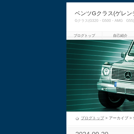
ベンツGクラス(ゲレン
Gクラス(G320・G500・AMG
ブログトップ
自己紹介
ブログトップ
> アーカイブ >