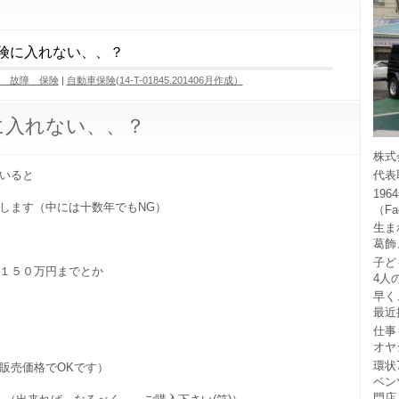
険に入れない、、？
 故障 保険
|
自動車保険(14-T-01845.201406月作成）
に入れない、、？
株式
いると
代表
19
します（中には十数年でもNG）
（F
生ま
葛飾
子ど
１５０万円までとか
4人
早く
最近
仕事
オヤ
環状
販売価格でOKです）
ベン
門店