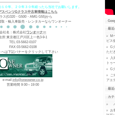
——————————————————
の１０年、２０年３０年経ったら当社でお願いします。
デスベンツGクラス中古車情報はこちら
ラス(G320・G500・AMG G55)から
Goog
買取・輸入車販売・レンタカーならワンオーナー
最近
会社名：株式会社
ワンオーナー
M
住所:東京都江戸川区上一色3-9-1
ビス
TEL:03-5662-0107
G
FAX:03-5662-0108
ただ
トへは下記バナーをクリックして下さい
入
トゥ
G
ご
e-mail:
info@oneowner.co.jp
アエ
営業時間 9:00～19:00
最近
カテ
パ
お