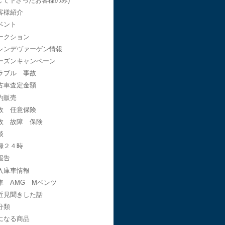
して下さったお客様のみ)
客様紹介
ベント
ークション
レンデヴァーゲン情報
ーズンキャンペーン
ラブル 事故
古車査定金額
約販売
故 任意保険
故 故障 保険
談
録２４時
報告
入庫車情報
車 AMG Mベンツ
近見聞きした話
分類
になる商品