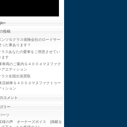
le+
の投稿
ベンツＧクラス保険会社のロードサー
使った事あります？
クラスあなたの愛車をご用意させてい
きます
庫車両のご案内Ｇ４００ｄマヌファク
ーアエディション
クラス全国出張買取
来店納車Ｇ４００ｄマヌファクトゥー
ディション
のコメント
ゴリー
ーツ
客様の声 オーナーズボイス (掲載を