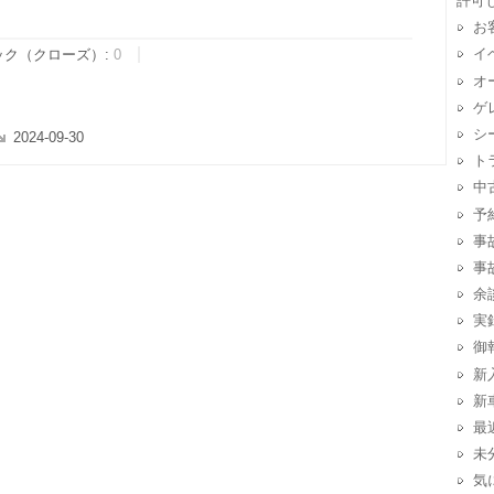
許可
お
イ
ック（クローズ）:
0
オ
ゲ
シ
2024-09-30
ト
中
予
事
事
余
実
御
新
新
最
未
気