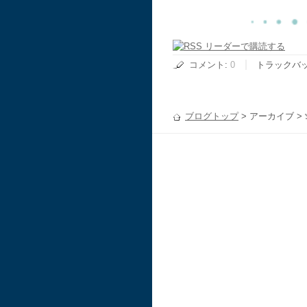
コメント
:
0
トラックバ
ブログトップ
> アーカイブ >