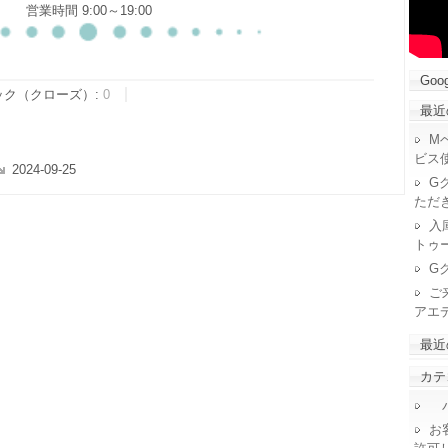
営業時間 9:00～19:00
Goog
ック（クローズ）:
0
最近
M
ビス
2024-09-25
G
ただ
入
トゥ
G
ご
アエ
最近
カテ
パ
お