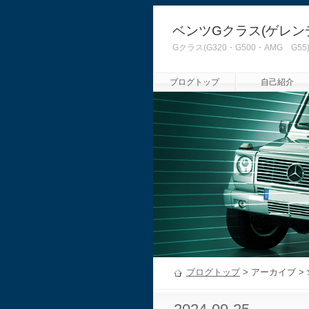
ベンツGクラス(ゲレン
Gクラス(G320・G500・AMG
ブログトップ
自己紹介
ブログトップ
> アーカイブ >