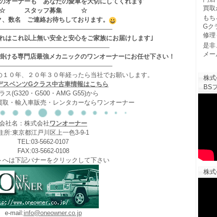
のオーナーも あなたの愛車を大切にしてくれます
買取
☆ スタッフ募集 ☆
もち
ク、数名 ご連絡お待ちしております。
Gク
——————————————————
修理
それはこれ以上無い安全と安心をご家族にお届けします｣
是非
——————————————————
メー
掛ける専門店最強メカニックのワンオーナーにお任せ下さい！
——————————————————
の１０年、２０年３０年経ったら当社でお願いします。
株式
デスベンツGクラス中古車情報はこちら
BSフ
ラス(G320・G500・AMG G55)から
買取・輸入車販売・レンタカーならワンオーナー
会社名：株式会社
ワンオーナー
住所:東京都江戸川区上一色3-9-1
TEL:03-5662-0107
FAX:03-5662-0108
トへは下記バナーをクリックして下さい
株式
e-mail:
info@oneowner.co.jp