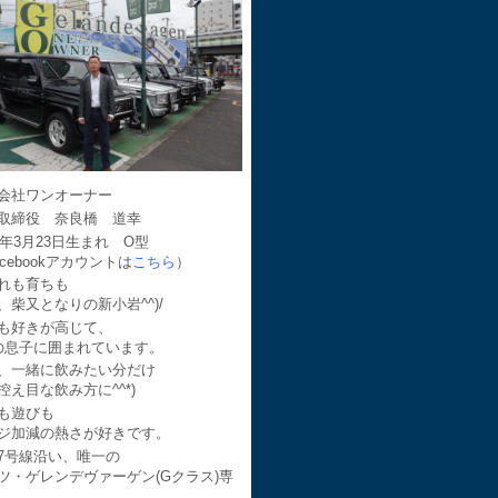
会社ワンオーナー
取締役 奈良橋 道幸
64年3月23日生まれ O型
acebookアカウントは
こちら
）
れも育ちも
、柴又となりの新小岩^^)/
も好きが高じて、
の息子に囲まれています。
、一緒に飲みたい分だけ
控え目な飲み方に^^*)
も遊びも
ジ加減の熱さが好きです。
7号線沿い、唯一の
ツ・ゲレンデヴァーゲン(Gクラス)専