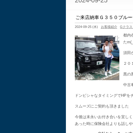
2024-09-25
ご来店納車Ｇ３５０ブルー
2024-09-25 (水)
お客様紹介
Gクラス
都内
たm(_
須田
２０
黒の
中古
ドンピシャなタイミングでHPを
スムーズにご契約も頂きました
今後は末永いお付き合いを宜しく
あった時に保険会社よりも話しや