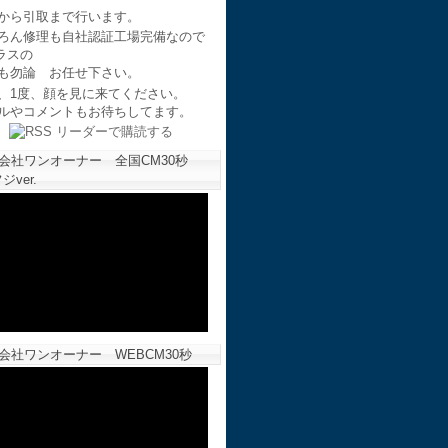
から引取まで行います。
ろん修理も自社認証工場完備なので
ラスの
も勿論 お任せ下さい。
、1度、顔を見に来てください。
ルやコメントもお待ちしてます。
会社ワンオーナー 全国CM30秒
ジver.
会社ワンオーナー WEBCM30秒