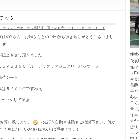
テック
 ゲレンデヴァーゲン専門店 買うのも売るにもワンオーナー！！！
在住のYさん お嬢さんとのご出演も頂きありがとうございまし
_)m
株式
が担当させて頂きました
代表
１５ｙＧ３５０ブルーテックラグジュアリーパッケージ
19
（F
黒革シート
生ま
葛飾
車はタイミングですねぇ
子ど
4人
チェックして頂き
早く
最近
仕事
オヤ
お願い致します。
（先行き自動車保険もご検討下さい。何か
環状
すく車に詳しいお客様の味方は重要です。）
ベン
門店