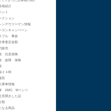
して下さったお客様のみ)
客様紹介
ベント
ークション
レンデヴァーゲン情報
ーズンキャンペーン
ラブル 事故
古車査定金額
約販売
故 任意保険
故 故障 保険
談
録２４時
報告
入庫車情報
車 AMG Mベンツ
近見聞きした話
分類
になる商品