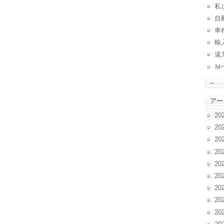
私
自動
車
輸
遠
Ｍ
–
アー
20
20
20
20
20
20
20
20
20