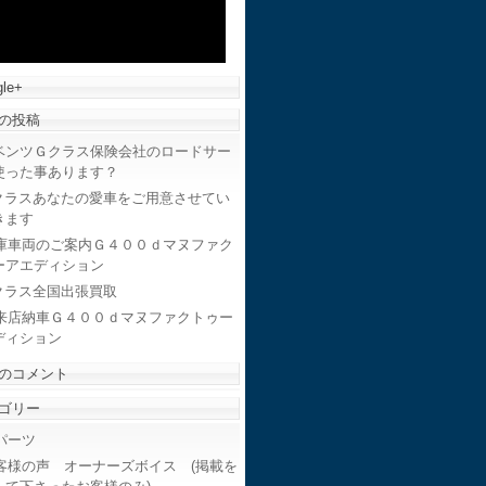
le+
の投稿
ベンツＧクラス保険会社のロードサー
使った事あります？
クラスあなたの愛車をご用意させてい
きます
庫車両のご案内Ｇ４００ｄマヌファク
ーアエディション
クラス全国出張買取
来店納車Ｇ４００ｄマヌファクトゥー
ディション
のコメント
ゴリー
ーツ
客様の声 オーナーズボイス (掲載を