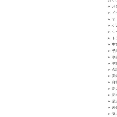
許可
お
イ
オ
ゲ
シ
ト
中
予
事
事
余
実
御
新
新
最
未
気