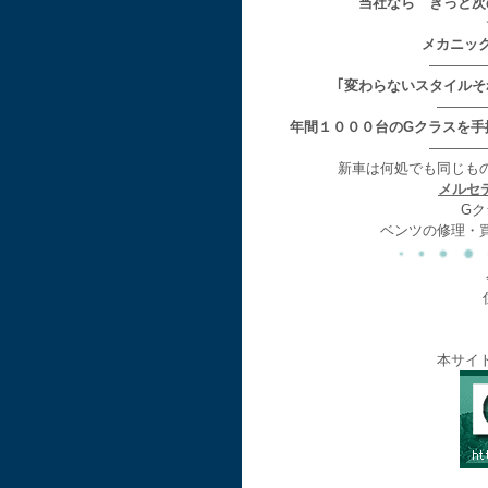
当社なら きっと次
メカニッ
————
｢変わらないスタイル
———
年間１０００台のGクラスを手
————
新車は何処でも同じも
メルセ
Gク
ベンツの修理・
本サイ