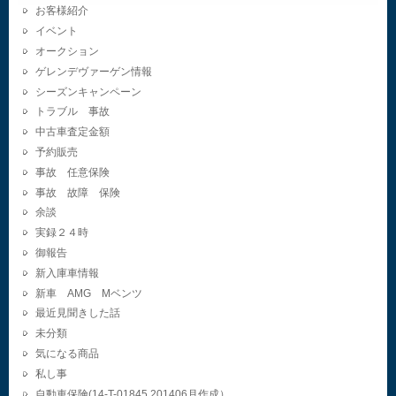
お客様紹介
イベント
オークション
ゲレンデヴァーゲン情報
シーズンキャンペーン
トラブル 事故
中古車査定金額
予約販売
事故 任意保険
事故 故障 保険
余談
実録２４時
御報告
新入庫車情報
新車 AMG Mベンツ
最近見聞きした話
未分類
気になる商品
私し事
自動車保険(14-T-01845.201406月作成）