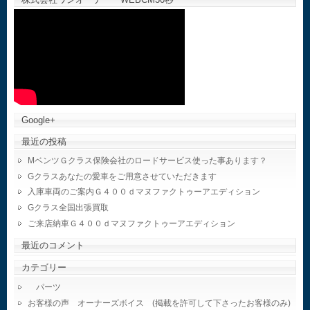
Google+
最近の投稿
MベンツＧクラス保険会社のロードサービス使った事あります？
Gクラスあなたの愛車をご用意させていただきます
入庫車両のご案内Ｇ４００ｄマヌファクトゥーアエディション
Gクラス全国出張買取
ご来店納車Ｇ４００ｄマヌファクトゥーアエディション
最近のコメント
カテゴリー
パーツ
お客様の声 オーナーズボイス (掲載を許可して下さったお客様のみ)