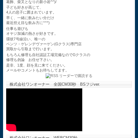
葛飾、柴又となりの新小岩^^)/
子ども好きが高じて、
4人の息子に囲まれています。
早く、一緒に飲みたい分だけ
最近控え目な飲み方に^^*)
仕事も遊びも
オヤジ加減の熱さが好きです。
環状7号線沿い、唯一の
ベンツ・ゲレンデヴァーゲン(Gクラス)専門店
買取から引取まで行います。
もちろん修理も自社認証工場完備なのでGクラスの
修理も勿論 お任せ下さい。
是非、1度、顔を見に来てください。
メールやコメントもお待ちしてます。
株式会社ワンオーナー 全国CM30秒 BSフジver.
株式会社ワンオーナー WEBCM30秒