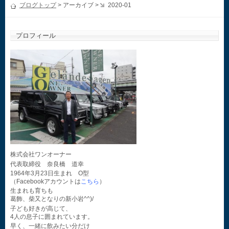
ブログトップ
> アーカイブ >
2020-01
プロフィール
株式会社ワンオーナー
代表取締役 奈良橋 道幸
1964年3月23日生まれ O型
（Facebookアカウントは
こちら
）
生まれも育ちも
葛飾、柴又となりの新小岩^^)/
子ども好きが高じて、
4人の息子に囲まれています。
早く、一緒に飲みたい分だけ