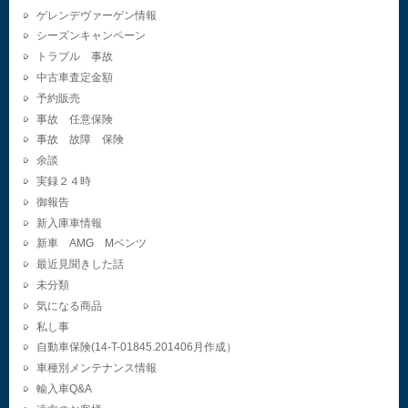
ゲレンデヴァーゲン情報
シーズンキャンペーン
トラブル 事故
中古車査定金額
予約販売
事故 任意保険
事故 故障 保険
余談
実録２４時
御報告
新入庫車情報
新車 AMG Mベンツ
最近見聞きした話
未分類
気になる商品
私し事
自動車保険(14-T-01845.201406月作成）
車種別メンテナンス情報
輸入車Q&A