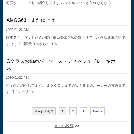
何度か ここでもご紹介してます ハンドルロックが外れなくなる...
AMGG63 また値上げ、、、
2020-01-23 (木)
昨年２０１９ｙを迎えた時に車両本体２％の値上りでした 勿論新車の話で
す そして消費税８％から１０％...
Gクラスお勧めパーツ ステンメッシュブレーキホー
ス
2020-01-22 (水)
何度かご紹介してます、 ２０００ｙまでのＷ４６３のオーナーの方必見で
す 旧インテリアの...
ページ 1 の 3
1
2
3
Next »
« 古い投稿