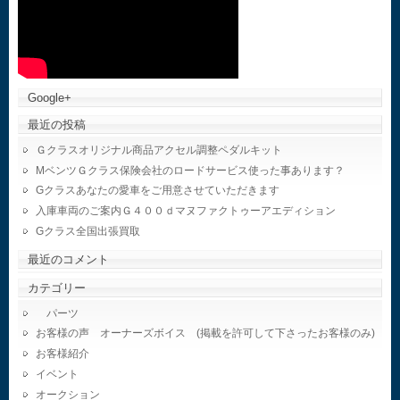
Google+
最近の投稿
Ｇクラスオリジナル商品アクセル調整ペダルキット
MベンツＧクラス保険会社のロードサービス使った事あります？
Gクラスあなたの愛車をご用意させていただきます
入庫車両のご案内Ｇ４００ｄマヌファクトゥーアエディション
Gクラス全国出張買取
最近のコメント
カテゴリー
パーツ
お客様の声 オーナーズボイス (掲載を許可して下さったお客様のみ)
お客様紹介
イベント
オークション