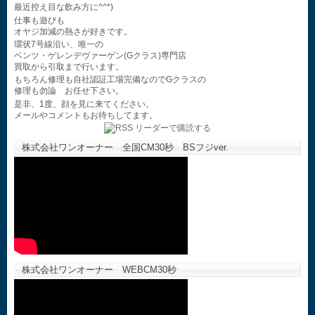
最近控え目な飲み方に^^*)
仕事も遊びも
オヤジ加減の熱さが好きです。
環状7号線沿い、唯一の
ベンツ・ゲレンデヴァーゲン(Gクラス)専門店
買取から引取まで行います。
もちろん修理も自社認証工場完備なのでGクラスの
修理も勿論 お任せ下さい。
是非、1度、顔を見に来てください。
メールやコメントもお待ちしてます。
株式会社ワンオーナー 全国CM30秒 BSフジver.
株式会社ワンオーナー WEBCM30秒