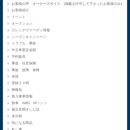
お客様の声 オーナーズボイス (掲載を許可して下さったお客様のみ)
お客様紹介
イベント
オークション
ゲレンデヴァーゲン情報
シーズンキャンペーン
トラブル 事故
中古車査定金額
予約販売
事故 任意保険
事故 故障 保険
余談
実録２４時
御報告
新入庫車情報
新車 AMG Mベンツ
最近見聞きした話
未分類
気になる商品
私し事