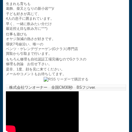
生まれも育ちも
葛飾、柴又となりの新小岩^^)/
子ども好きが高じて、
4人の息子に囲まれています。
早く、一緒に飲みたい分だけ
最近控え目な飲み方に^^*)
仕事も遊びも
オヤジ加減の熱さが好きです。
環状7号線沿い、唯一の
ベンツ・ゲレンデヴァーゲン(Gクラス)専門店
買取から引取まで行います。
もちろん修理も自社認証工場完備なのでGクラスの
修理も勿論 お任せ下さい。
是非、1度、顔を見に来てください。
メールやコメントもお待ちしてます。
株式会社ワンオーナー 全国CM30秒 BSフジver.