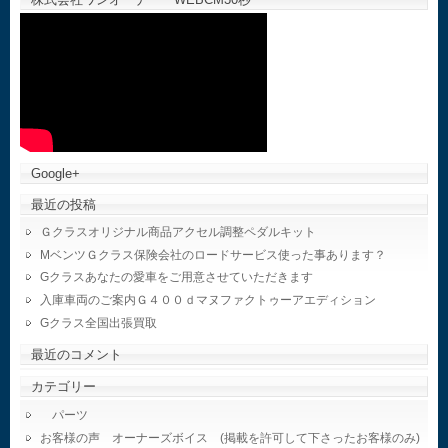
Google+
最近の投稿
Ｇクラスオリジナル商品アクセル調整ペダルキット
MベンツＧクラス保険会社のロードサービス使った事あります？
Gクラスあなたの愛車をご用意させていただきます
入庫車両のご案内Ｇ４００ｄマヌファクトゥーアエディション
Gクラス全国出張買取
最近のコメント
カテゴリー
パーツ
お客様の声 オーナーズボイス (掲載を許可して下さったお客様のみ)