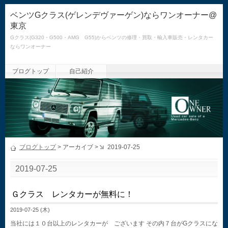
ベンツGクラス(ゲレンデヴァーゲン)ならワンオーナー@
東京
Gクラス(G320・G500・AMG G55)からベンツの修理・買取・輸入車販売・レンタカー
ならワンオーナー
ブログトップ
自己紹介
ブログトップ
> アーカイブ >
2019-07-25
2019-07-25
Ｇクラス レンタカーが無料に！
2019-07-25 (木)
当社には１０台以上のレンタカーが ございます その内７台がGクラスにな