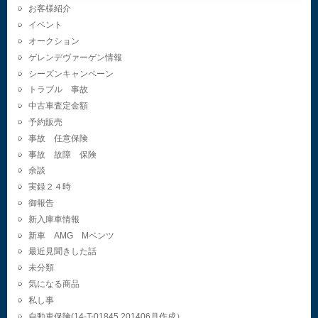
お客様紹介
イベント
オークション
ゲレンデヴァーゲン情報
シーズンキャンペーン
トラブル 事故
中古車査定金額
予約販売
事故 任意保険
事故 故障 保険
余談
実録２４時
御報告
新入庫車情報
新車 AMG Mベンツ
最近見聞きした話
未分類
気になる商品
私し事
自動車保険(14-T-01845.201406月作成）