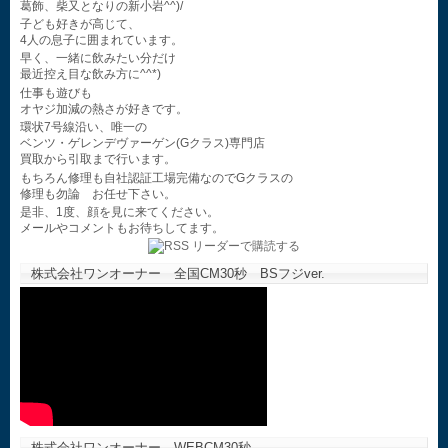
葛飾、柴又となりの新小岩^^)/
子ども好きが高じて、
4人の息子に囲まれています。
早く、一緒に飲みたい分だけ
最近控え目な飲み方に^^*)
仕事も遊びも
オヤジ加減の熱さが好きです。
環状7号線沿い、唯一の
ベンツ・ゲレンデヴァーゲン(Gクラス)専門店
買取から引取まで行います。
もちろん修理も自社認証工場完備なのでGクラスの
修理も勿論 お任せ下さい。
是非、1度、顔を見に来てください。
メールやコメントもお待ちしてます。
株式会社ワンオーナー 全国CM30秒 BSフジver.
株式会社ワンオーナー WEBCM30秒