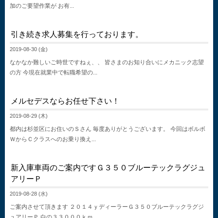
加のご要望作業が お有...
引き続き求人募集を行っております。
2019-08-30 (金)
なかなか難しいご時世ですねぇ、、 皆さまのお知り合いにメカニック志望
の方 今現在就業中で転職希望の...
メルセデスならお任せ下さい！
2019-08-29 (木)
都内は杉並区にお住いのＳさん 毎度ありがとうございます。 今回はボルボ
ＷからＣクラスへのお乗り換え...
新入庫車両のご案内ですＧ３５０ブルーテックラグジュ
アリーＰ
2019-08-28 (水)
ご案内させて頂きます ２０１４ｙディーラーＧ３５０ブルーテックラグジ
ュアリーＰ 白の３３０００ｋｍ...