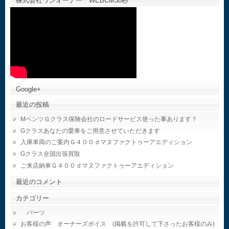
株式会社ワンオーナー WEBCM30秒
Google+
最近の投稿
MベンツＧクラス保険会社のロードサービス使った事あります？
Gクラスあなたの愛車をご用意させていただきます
入庫車両のご案内Ｇ４００ｄマヌファクトゥーアエディション
Gクラス全国出張買取
ご来店納車Ｇ４００ｄマヌファクトゥーアエディション
最近のコメント
カテゴリー
パーツ
お客様の声 オーナーズボイス (掲載を許可して下さったお客様のみ)