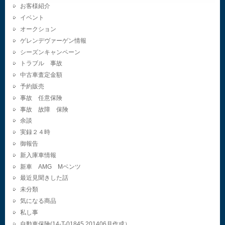
お客様紹介
イベント
オークション
ゲレンデヴァーゲン情報
シーズンキャンペーン
トラブル 事故
中古車査定金額
予約販売
事故 任意保険
事故 故障 保険
余談
実録２４時
御報告
新入庫車情報
新車 AMG Mベンツ
最近見聞きした話
未分類
気になる商品
私し事
自動車保険(14-T-01845.201406月作成）