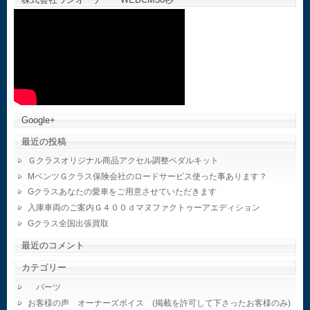
Google+
最近の投稿
Ｇクラスオリジナル商品アクセル調整ペダルキット
MベンツＧクラス保険会社のロードサービス使った事あります？
Gクラスあなたの愛車をご用意させていただきます
入庫車両のご案内Ｇ４００ｄマヌファクトゥーアエディション
Gクラス全国出張買取
最近のコメント
カテゴリー
パーツ
お客様の声 オーナーズボイス (掲載を許可して下さったお客様のみ)