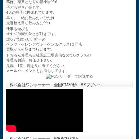
葛飾、柴又となりの新小岩^^)/
子ども好きが高じて、
4人の息子に囲まれています。
早く、一緒に飲みたい分だけ
最近控え目な飲み方に^^*)
仕事も遊びも
オヤジ加減の熱さが好きです。
環状7号線沿い、唯一の
ベンツ・ゲレンデヴァーゲン(Gクラス)専門店
買取から引取まで行います。
もちろん修理も自社認証工場完備なのでGクラスの
修理も勿論 お任せ下さい。
是非、1度、顔を見に来てください。
メールやコメントもお待ちしてます。
株式会社ワンオーナー 全国CM30秒 BSフジver.
株式会社ワンオーナー WEBCM30秒