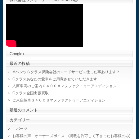
Google+
最近の投稿
MベンツＧクラス保険会社のロードサービス使った事あります？
Gクラスあなたの愛車をご用意させていただきます
入庫車両のご案内Ｇ４００ｄマヌファクトゥーアエディション
Gクラス全国出張買取
ご来店納車Ｇ４００ｄマヌファクトゥーアエディション
最近のコメント
カテゴリー
パーツ
お客様の声 オーナーズボイス (掲載を許可して下さったお客様のみ)