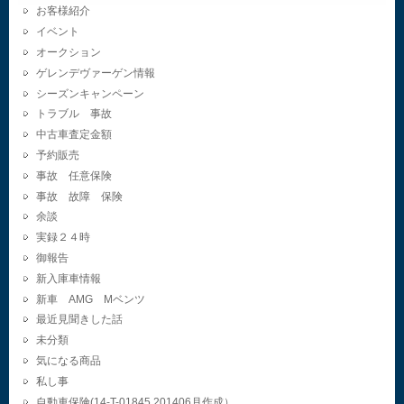
お客様紹介
イベント
オークション
ゲレンデヴァーゲン情報
シーズンキャンペーン
トラブル 事故
中古車査定金額
予約販売
事故 任意保険
事故 故障 保険
余談
実録２４時
御報告
新入庫車情報
新車 AMG Mベンツ
最近見聞きした話
未分類
気になる商品
私し事
自動車保険(14-T-01845.201406月作成）