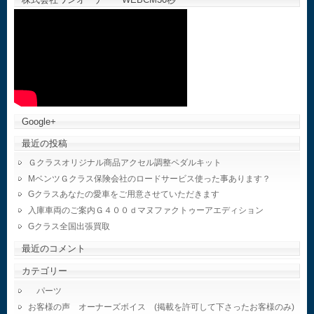
Google+
最近の投稿
Ｇクラスオリジナル商品アクセル調整ペダルキット
MベンツＧクラス保険会社のロードサービス使った事あります？
Gクラスあなたの愛車をご用意させていただきます
入庫車両のご案内Ｇ４００ｄマヌファクトゥーアエディション
Gクラス全国出張買取
最近のコメント
カテゴリー
パーツ
お客様の声 オーナーズボイス (掲載を許可して下さったお客様のみ)