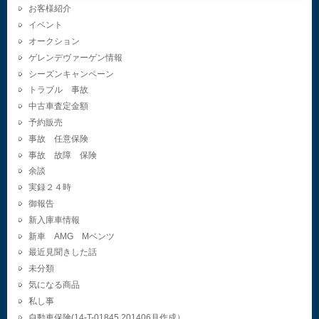
お客様紹介
イベント
オークション
ゲレンデヴァーゲン情報
シーズンキャンペーン
トラブル 事故
中古車査定金額
予約販売
事故 任意保険
事故 故障 保険
余談
実録２４時
御報告
新入庫車情報
新車 AMG Mベンツ
最近見聞きした話
未分類
気になる商品
私し事
自動車保険(14-T-01845.201406月作成）