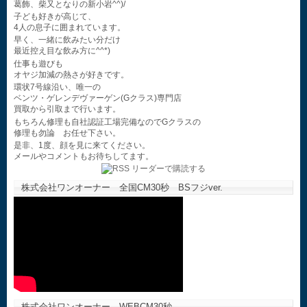
葛飾、柴又となりの新小岩^^)/
子ども好きが高じて、
4人の息子に囲まれています。
早く、一緒に飲みたい分だけ
最近控え目な飲み方に^^*)
仕事も遊びも
オヤジ加減の熱さが好きです。
環状7号線沿い、唯一の
ベンツ・ゲレンデヴァーゲン(Gクラス)専門店
買取から引取まで行います。
もちろん修理も自社認証工場完備なのでGクラスの
修理も勿論 お任せ下さい。
是非、1度、顔を見に来てください。
メールやコメントもお待ちしてます。
株式会社ワンオーナー 全国CM30秒 BSフジver.
株式会社ワンオーナー WEBCM30秒