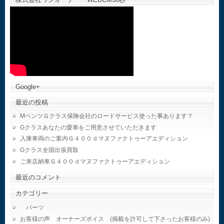
Google+
最近の投稿
MベンツＧクラス保険会社のロードサービス使った事あります？
Gクラスあなたの愛車をご用意させていただきます
入庫車両のご案内Ｇ４００ｄマヌファクトゥーアエディション
Gクラス全国出張買取
ご来店納車Ｇ４００ｄマヌファクトゥーアエディション
最近のコメント
カテゴリー
パーツ
お客様の声 オーナーズボイス (掲載を許可して下さったお客様のみ)