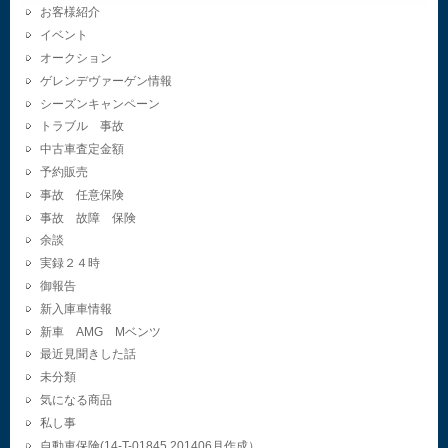
お客様紹介
イベント
オークション
ゲレンデヴァーゲン情報
シーズンキャンペーン
トラブル 事故
中古車査定金額
予約販売
事故 任意保険
事故 故障 保険
余談
実録２４時
御報告
新入庫車情報
新車 AMG Mベンツ
最近見聞きした話
未分類
気になる商品
私し事
自動車保険(14-T-01845.201406月作成）