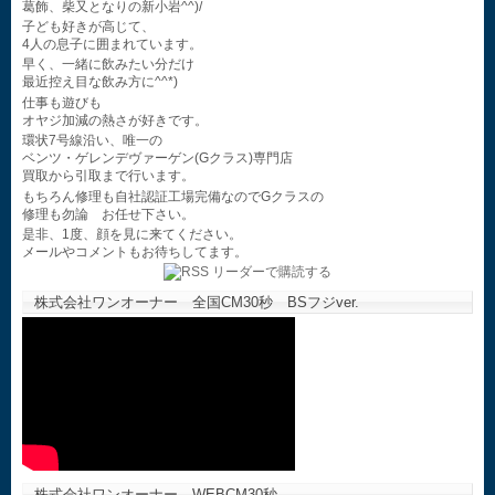
葛飾、柴又となりの新小岩^^)/
子ども好きが高じて、
4人の息子に囲まれています。
早く、一緒に飲みたい分だけ
最近控え目な飲み方に^^*)
仕事も遊びも
オヤジ加減の熱さが好きです。
環状7号線沿い、唯一の
ベンツ・ゲレンデヴァーゲン(Gクラス)専門店
買取から引取まで行います。
もちろん修理も自社認証工場完備なのでGクラスの
修理も勿論 お任せ下さい。
是非、1度、顔を見に来てください。
メールやコメントもお待ちしてます。
株式会社ワンオーナー 全国CM30秒 BSフジver.
株式会社ワンオーナー WEBCM30秒